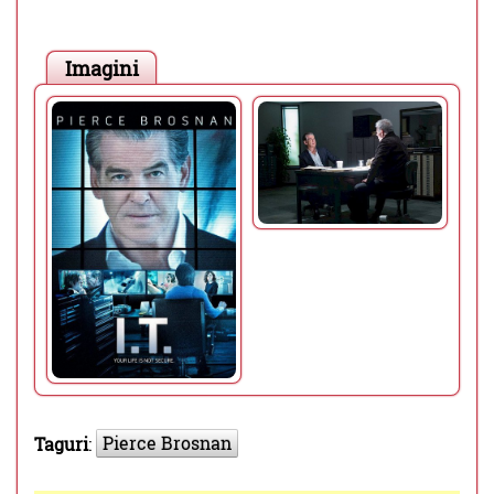
Imagini
Pierce Brosnan
Taguri
: