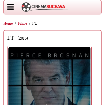
Home
Filme
I.T.
I.T.
(2016)