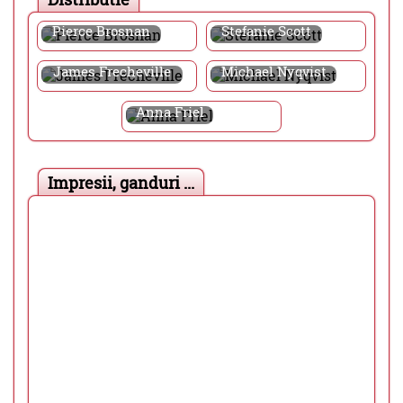
Pierce Brosnan
Stefanie Scott
James Frecheville
Michael Nyqvist
Anna Friel
Impresii, ganduri ...