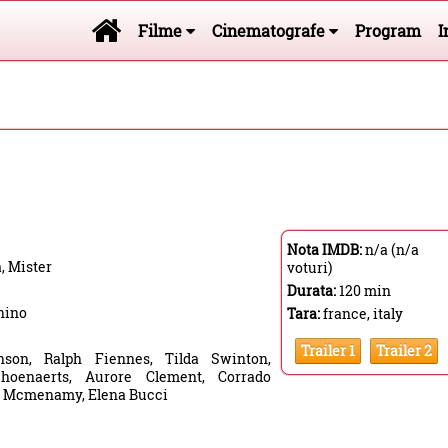
Filme
Cinematografe
Program
I
Nota IMDB:
n/a (n/a
, Mister
voturi)
Durata:
120 min
nino
Tara:
france, italy
Trailer 1
Trailer 2
son, Ralph Fiennes, Tilda Swinton,
hoenaerts, Aurore Clement, Corrado
ly Mcmenamy, Elena Bucci