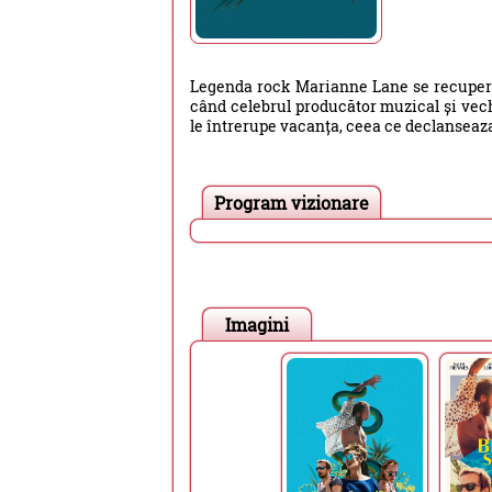
Legenda rock Marianne Lane se recuperea
când celebrul producător muzical și vechi 
le întrerupe vacanța, ceea ce declanseaza 
Program vizionare
Imagini