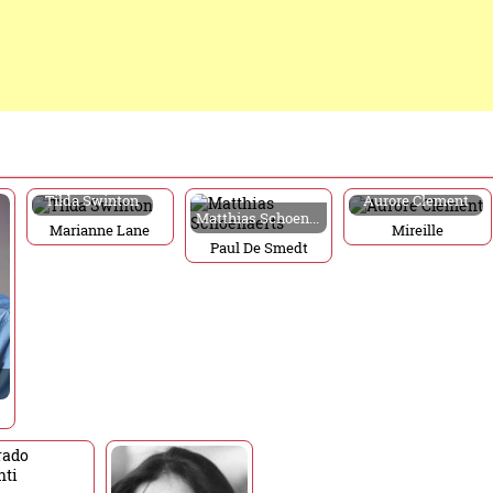
Tilda Swinton
Aurore Clement
Matthias Schoenaerts
Marianne Lane
Mireille
Paul De Smedt