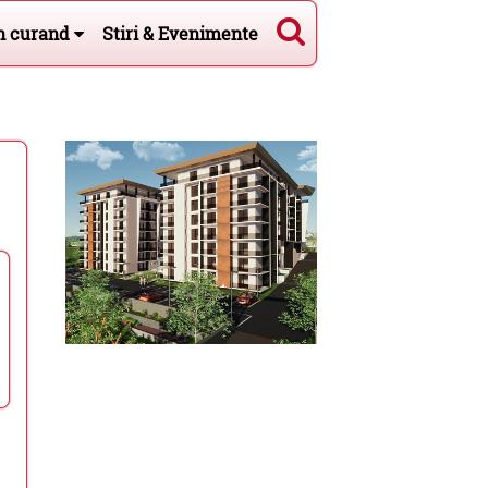
n curand
Stiri & Evenimente