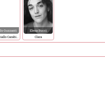
do Guzzanti
Elena Bucci
Maresciallo Carabinieri
Clara