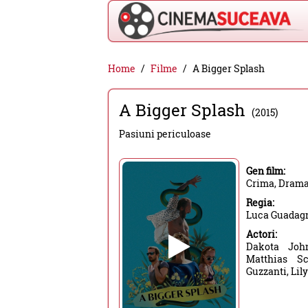
Cinema
Home
Filme
A Bigger Splash
Suceava
A Bigger Splash
-
(2015)
filme
Pasiuni periculoase
cinema,
stiri
Gen film:
Crima, Drama
si
Regia:
evenimente
Luca Guadag
din
Actori:
Dakota John
Suceava
Matthias Sc
Guzzanti, Li