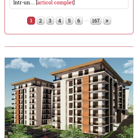
într-un.... [
articol complet
]
…
2
3
4
5
6
167
1