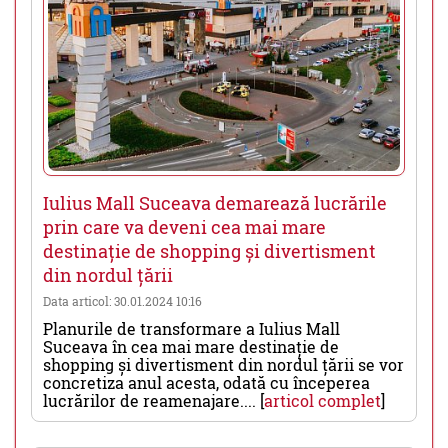
Iulius Mall Suceava demarează lucrările
prin care va deveni cea mai mare
destinație de shopping și divertisment
din nordul țării
Data articol: 30.01.2024 10:16
Planurile de transformare a Iulius Mall
Suceava în cea mai mare destinație de
shopping și divertisment din nordul țării se vor
concretiza anul acesta, odată cu începerea
lucrărilor de reamenajare.... [
articol complet
]