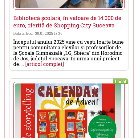
Bibliotecă școlară, în valoare de 14.000 de
euro, oferită de Shopping City Suceava
Data articol: 30.01.2025 18:26
Începutul anului 2025 vine cu vești foarte bune
pentru comunitatea elevilor și profesorilor de
la Școala Gimnazială „I.G. Sbiera” din Horodnic
de Jos, județul Suceava. În urma unui proiect
de.... [
articol complet
]
Local