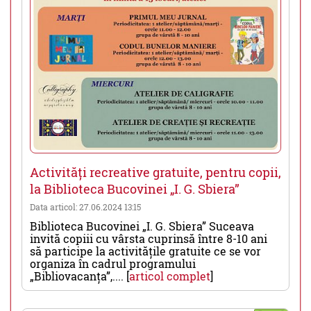
Activități recreative gratuite, pentru copii,
la Biblioteca Bucovinei „I. G. Sbiera”
Data articol: 27.06.2024 13:15
Biblioteca Bucovinei „I. G. Sbiera” Suceava
invită copiii cu vârsta cuprinsă între 8-10 ani
să participe la activitățile gratuite ce se vor
organiza în cadrul programului
„Bibliovacanța”,.... [
articol complet
]