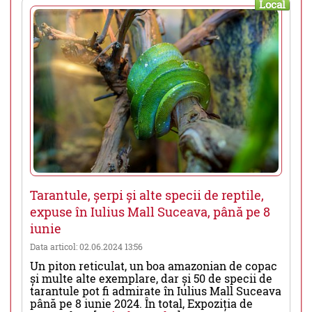
Local
Tarantule, șerpi și alte specii de reptile,
expuse în Iulius Mall Suceava, până pe 8
iunie
Data articol: 02.06.2024 13:56
Un piton reticulat, un boa amazonian de copac
și multe alte exemplare, dar și 50 de specii de
tarantule pot fi admirate în Iulius Mall Suceava
până pe 8 iunie 2024. În total, Expoziția de