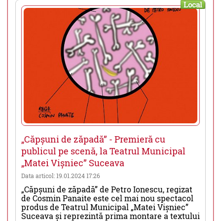
Local
„Căpșuni de zăpadă” - Premieră cu
publicul pe scenă, la Teatrul Municipal
„Matei Vișniec” Suceava
Data articol: 19.01.2024 17:26
„Căpșuni de zăpadă” de Petro Ionescu, regizat
de Cosmin Panaite este cel mai nou spectacol
produs de Teatrul Municipal „Matei Vișniec”
Suceava și reprezintă prima montare a textului