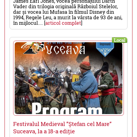
James Earl Jones, vocea personajului Darth
Vader din trilogia originală Războiul Stelelor,
dar și vocea lui Mufasa în filmul Disney din
1994, Regele Leu, a murit la vârsta de 93 de ani,
în mijlocul.... [
articol complet
]
Local
Festivalul Medieval ”Ștefan cel Mare”
Suceava, la a 18-a ediție