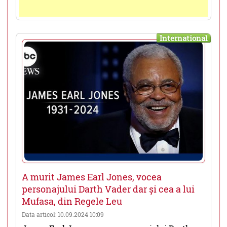
International
A murit James Earl Jones, vocea
personajului Darth Vader dar și cea a lui
Mufasa, din Regele Leu
Data articol: 10.09.2024 10:09