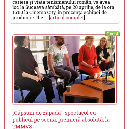
cariera și viața tenismenului român, va avea
loc la Suceava sâmbătă, pe 20 aprilie, de la ora
16:00 la Cinema City, în prezența echipei de
producție. Ilie.... [
articol complet
]
Local
„Căpșuni de zăpadă”, spectacol cu
publicul pe scenă, premieră absolută, la
TMMVS