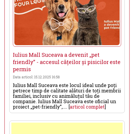
Iulius Mall Suceava a devenit „pet
friendly” - accesul cățeilor și pisicilor este
permis
Data articol: 15.12.2025 16:58
Iulius Mall Suceava este locul ideal unde poți
petrece timp de calitate alături de toți membrii
familiei, inclusiv cu animăluțul tău de
companie. Iulius Mall Suceava este oficial un
proiect „pet-friendly”,.... [
articol complet
]