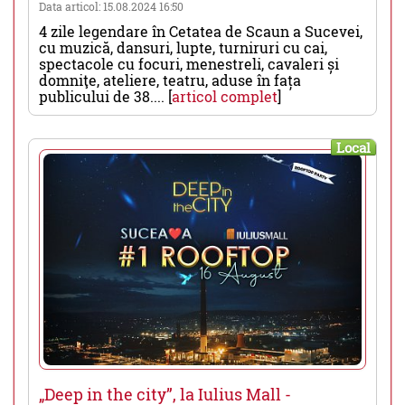
Data articol: 15.08.2024 16:50
4 zile legendare în Cetatea de Scaun a Sucevei,
cu muzică, dansuri, lupte, turniruri cu cai,
spectacole cu focuri, menestreli, cavaleri și
domniţe, ateliere, teatru, aduse în fața
publicului de 38.... [
articol complet
]
Local
„Deep in the city”, la Iulius Mall -