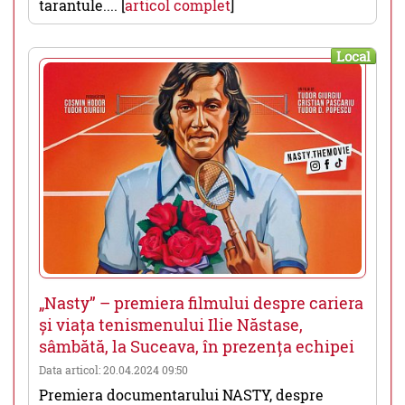
tarantule.... [
articol complet
]
Local
„Nasty” – premiera filmului despre cariera
și viața tenismenului Ilie Năstase,
sâmbătă, la Suceava, în prezența echipei
Data articol: 20.04.2024 09:50
Premiera documentarului NASTY, despre