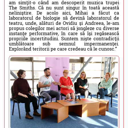
am simţit-o când am descoperit muzica trupei
The Smiths. Că nu sunt singur în toată această
neliniştire. De acolo aici, Mihai a făcut ca
laboratorul de biologie să devină laboratorul de
teatru, unde, alături de Ovidiu şi Andreea, le-am
propus colegilor mei actori să jongleze cu diverse
instanţe performative, în care să îşi regăsească
propriile incertitudini. Suntem nişte contradicţii
umblătoare sub semnul impermanenţei.
Explorând teritorii pe care credeau că le cunosc.”