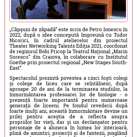
„Căpșuni de zăpadă” este scris de Petro Ionescu în
2022, după o idee concepută împreună cu Tudor
Nicorici, în cadrul atelierelor din proiectul
Theater Networking Talents Ediția 2021, coordonat
de regizorul Bobi Pricop la Teatrul Național „Marin
Sorescu” din Craiova, în colaborare cu Institutul
Goethe prin proiectul regional „New Stages South-
East”.
Spectacolul prezintă povestea a cinci foști colegi
și colege de liceu care se reîntâlnesc, după
aproape 20 de ani de la terminarea studiilor, la
înmormântarea profesoarei lor de biologie - o
prezență foarte importantă pentru numeroase
generații de liceeni. Pe fondul revederii după
foarte mulți ani, această înmormântare devine un
prilej pentru aceștia de a reflecta asupra
propriilor lor vieți, dar și un declanșator pentru
personaje de a aluneca în lumea lor interioară,
plină de amintiri, proiecții și de fantezii, jonglând