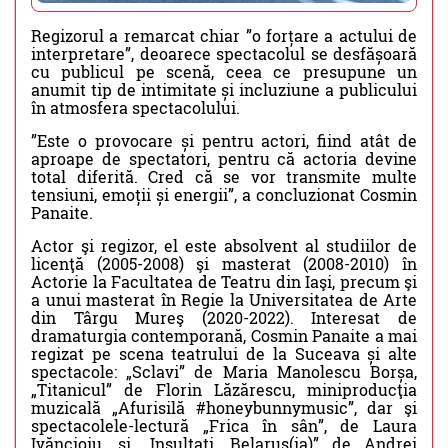
Regizorul a remarcat chiar ”o forțare a actului de
interpretare”, deoarece spectacolul se desfășoară
cu publicul pe scenă, ceea ce presupune un
anumit tip de intimitate și incluziune a publicului
în atmosfera spectacolului.
”Este o provocare și pentru actori, fiind atât de
aproape de spectatori, pentru că actoria devine
total diferită. Cred că se vor transmite multe
tensiuni, emoții și energii”, a concluzionat Cosmin
Panaite.
Actor şi regizor, el este absolvent al studiilor de
licenţă (2005-2008) şi masterat (2008-2010) în
Actorie la Facultatea de Teatru din Iaşi, precum şi
a unui masterat în Regie la Universitatea de Arte
din Târgu Mureş (2020-2022). Interesat de
dramaturgia contemporană, Cosmin Panaite a mai
regizat pe scena teatrului de la Suceava și alte
spectacole: „Sclavi” de Maria Manolescu Borșa,
„Titanicul” de Florin Lăzărescu, miniproducţia
muzicală „Afurisilă #honeybunnymusic”, dar şi
spectacolele-lectură „Frica în sân”, de Laura
Ivăncioiu, şi „Insultați. Belarus(ia)” de Andrei