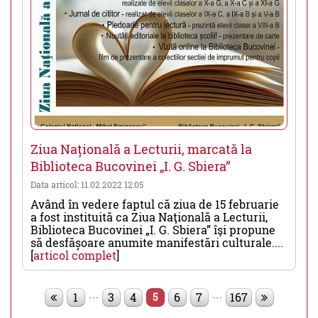
Ziua Națională a Lecturii, marcată la
Biblioteca Bucovinei „I. G. Sbiera”
Data articol: 11.02.2022 12:05
Având în vedere faptul că ziua de 15 februarie
a fost instituită ca Ziua Naţională a Lecturii,
Biblioteca Bucovinei „I. G. Sbiera” îşi propune
să desfășoare anumite manifestări culturale....
[
articol complet
]
…
…
1
3
4
6
7
167
5