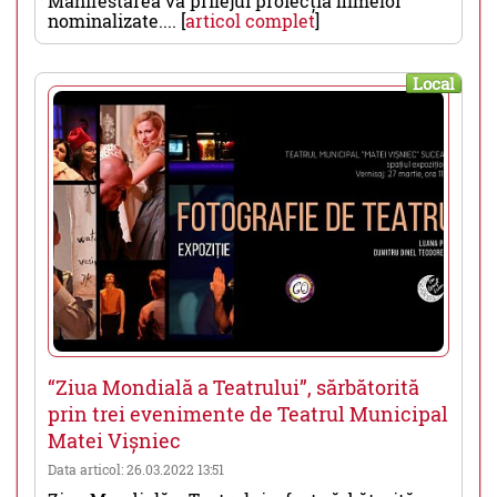
Manifestarea va prilejui proiecția filmelor
nominalizate.... [
articol complet
]
Local
“Ziua Mondială a Teatrului”, sărbătorită
prin trei evenimente de Teatrul Municipal
Matei Vișniec
Data articol: 26.03.2022 13:51