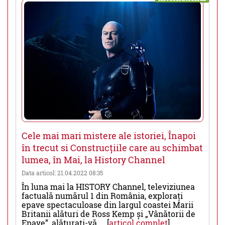
Cele mai mari mistere ale istoriei, Înapoi
în trecut si Construcțiile care au schimbat
lumea, în Mai, la History Channel
Data articol: 21.04.2022 08:35
În luna mai la HISTORY Channel, televiziunea
factuală numărul 1 din România, explorați
epave spectaculoase din largul coastei Marii
Britanii alături de Ross Kemp și „Vânătorii de
Epave”, alăturați-vă.... [
articol complet
]