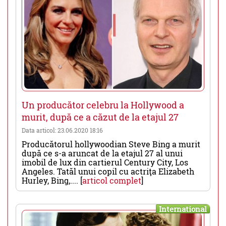
Un producător celebru la Hollywood a
murit, după ce a căzut de la etajul 27
Data articol: 23.06.2020 18:16
Producătorul hollywoodian Steve Bing a murit
după ce s-a aruncat de la etajul 27 al unui
imobil de lux din cartierul Century City, Los
Angeles. Tatăl unui copil cu actriţa Elizabeth
Hurley, Bing,.... [
articol complet
]
International