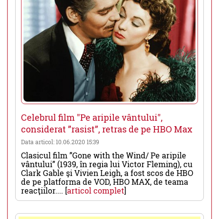
Celebrul film "Pe aripile vântului",
considerat ”rasist”, retras de pe HBO Max
Data articol: 10.06.2020 15:39
Clasicul film ”Gone with the Wind/ Pe aripile
vântului” (1939, în regia lui Victor Fleming), cu
Clark Gable şi Vivien Leigh, a fost scos de HBO
de pe platforma de VOD, HBO MAX, de teama
reacţiilor.... [
articol complet
]