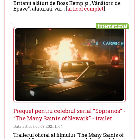
Britanii alături de Ross Kemp și „Vânătorii de
Epave”, alăturați-vă.... [
articol complet
]
International
Prequel pentru celebrul serial “Sopranos” -
“The Many Saints of Newark” - trailer
Data articol: 05.07.2021 11:04
Trailerul oficial al filmului “The Many Saints of