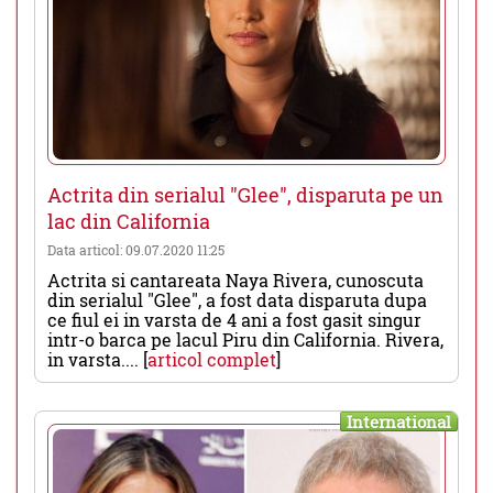
Actrita din serialul "Glee", disparuta pe un
lac din California
Data articol: 09.07.2020 11:25
Actrita si cantareata Naya Rivera, cunoscuta
din serialul "Glee", a fost data disparuta dupa
ce fiul ei in varsta de 4 ani a fost gasit singur
intr-o barca pe lacul Piru din California. Rivera,
in varsta.... [
articol complet
]
International