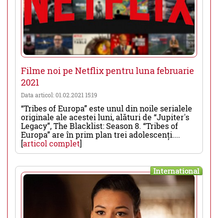
Filme noi pe Netflix pentru luna februarie
2021
Data articol: 01.02.2021 15:19
“Tribes of Europa” este unul din noile serialele
originale ale acestei luni, alături de “Jupiter's
Legacy”, The Blacklist: Season 8. “Tribes of
Europa” are în prim plan trei adolescenți....
[
articol complet
]
International