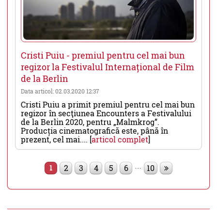
Cristi Puiu - premiul pentru cel mai bun
regizor la Festivalul Internațional de Film
de la Berlin
Data articol: 02.03.2020 12:37
Cristi Puiu a primit premiul pentru cel mai bun
regizor în secţiunea Encounters a Festivalului
de la Berlin 2020, pentru „Malmkrog”.
Producția cinematografică este, până în
prezent, cel mai.... [
articol complet
]
…
2
3
4
5
6
10
1