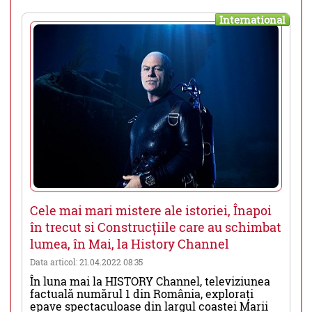
International
Cele mai mari mistere ale istoriei, Înapoi
în trecut si Construcțiile care au schimbat
lumea, în Mai, la History Channel
Data articol: 21.04.2022 08:35
În luna mai la HISTORY Channel, televiziunea
factuală numărul 1 din România, explorați
epave spectaculoase din largul coastei Marii