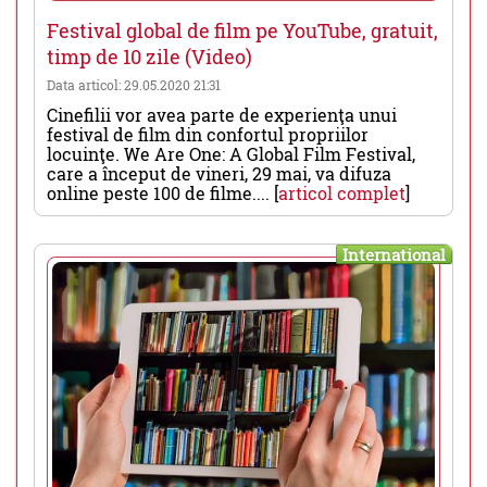
Festival global de film pe YouTube, gratuit,
timp de 10 zile (Video)
Data articol: 29.05.2020 21:31
Cinefilii vor avea parte de experienţa unui
festival de film din confortul propriilor
locuinţe. We Are One: A Global Film Festival,
care a început de vineri, 29 mai, va difuza
online peste 100 de filme.... [
articol complet
]
International