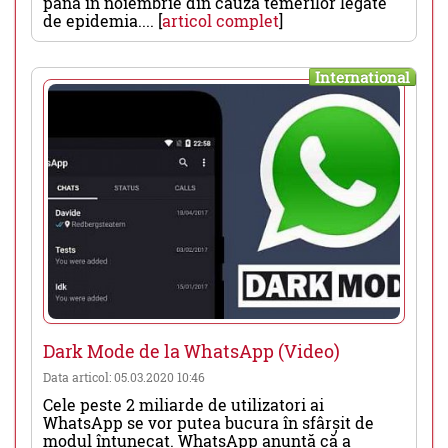
până în noiembrie din cauza temerilor legate
de epidemia.... [
articol complet
]
International
Dark Mode de la WhatsApp (Video)
Data articol: 05.03.2020 10:46
Cele peste 2 miliarde de utilizatori ai
WhatsApp se vor putea bucura în sfârșit de
modul întunecat. WhatsApp anunță că a