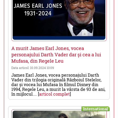
A murit James Earl Jones, vocea
personajului Darth Vader dar și cea a lui
Mufasa, din Regele Leu
Data articol: 10.09.2024 10:09
James Earl Jones, vocea personajului Darth
Vader din trilogia originală Războiul Stelelor,
dar și vocea lui Mufasa în filmul Disney din
1994, Regele Leu, a murit la vârsta de 93 de ani,
în mijlocul.... [
articol complet
]
International