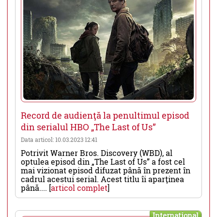
Record de audienţă la penultimul episod
din serialul HBO „The Last of Us”
Data articol: 10.03.2023 12:41
Potrivit Warner Bros. Discovery (WBD), al
optulea episod din „The Last of Us” a fost cel
mai vizionat episod difuzat până în prezent în
cadrul acestui serial. Acest titlu îi aparţinea
până.... [
articol complet
]
International