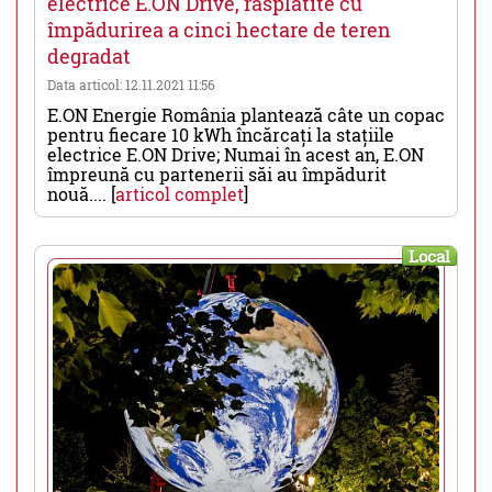
electrice E.ON Drive, răsplătite cu
împădurirea a cinci hectare de teren
degradat
Data articol: 12.11.2021 11:56
E.ON Energie România plantează câte un copac
pentru fiecare 10 kWh încărcați la stațiile
electrice E.ON Drive; Numai în acest an, E.ON
împreună cu partenerii săi au împădurit
nouă.... [
articol complet
]
Local