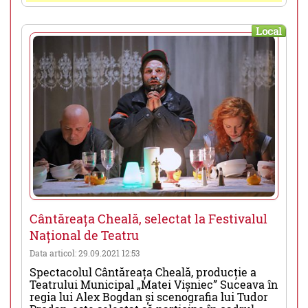
Local
Cântăreața Cheală, selectat la Festivalul
Național de Teatru
Data articol: 29.09.2021 12:53
Spectacolul Cântăreața Cheală, producție a
Teatrului Municipal „Matei Vișniec” Suceava în
regia lui Alex Bogdan și scenografia lui Tudor