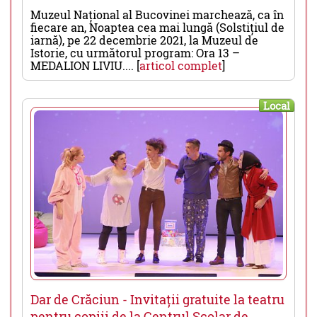
Muzeul Național al Bucovinei marchează, ca în
fiecare an, Noaptea cea mai lungă (Solstițiul de
iarnă), pe 22 decembrie 2021, la Muzeul de
Istorie, cu următorul program: Ora 13 –
MEDALION LIVIU.... [
articol complet
]
Local
Dar de Crăciun - Invitații gratuite la teatru
pentru copiii de la Centrul Școlar de