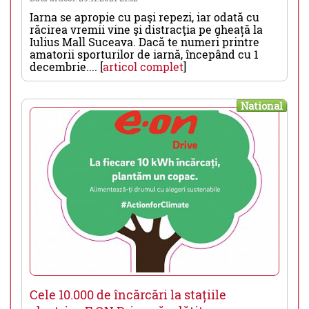
Iarna se apropie cu paşi repezi, iar odată cu
răcirea vremii vine şi distracţia pe gheață la
Iulius Mall Suceava. Dacă te numeri printre
amatorii sporturilor de iarnă, începând cu 1
decembrie.... [
articol complet
]
National
Cele 10.000 de încărcări la stațiile