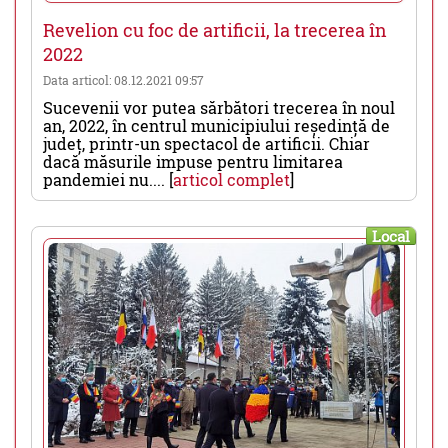
Revelion cu foc de artificii, la trecerea în
2022
Data articol: 08.12.2021 09:57
Sucevenii vor putea sărbători trecerea în noul
an, 2022, în centrul municipiului reședință de
județ, printr-un spectacol de artificii. Chiar
dacă măsurile impuse pentru limitarea
pandemiei nu.... [
articol complet
]
Local