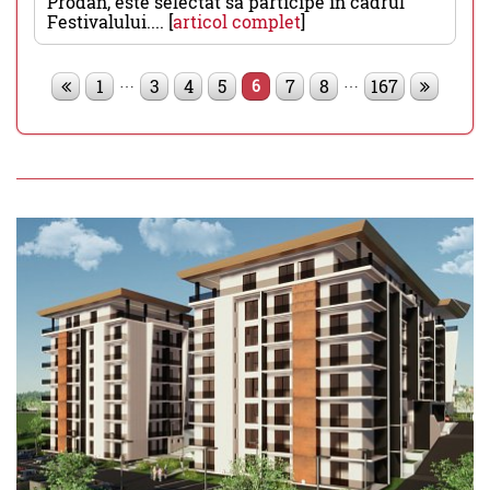
Prodan, este selectat să participe în cadrul
Festivalului.... [
articol complet
]
…
…
1
3
4
5
7
8
167
6