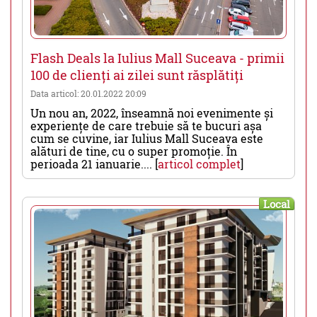
Flash Deals la Iulius Mall Suceava - primii
100 de clienți ai zilei sunt răsplătiți
Data articol: 20.01.2022 20:09
Un nou an, 2022, înseamnă noi evenimente și
experiențe de care trebuie să te bucuri așa
cum se cuvine, iar Iulius Mall Suceava este
alături de tine, cu o super promoție. În
perioada 21 ianuarie.... [
articol complet
]
Local