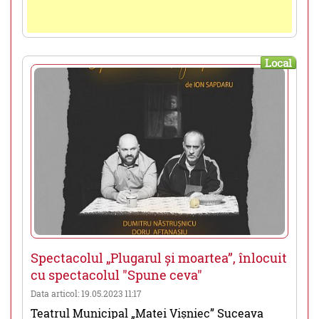
Local
Spectacolul „Plugarul și moartea”, înlocuit
cu spectacolul "Spune ceva"
Data articol: 19.05.2023 11:17
Teatrul Municipal „Matei Vișniec” Suceava