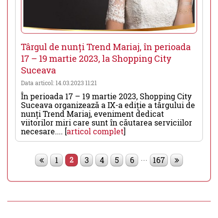
Târgul de nunți Trend Mariaj, în perioada
17 – 19 martie 2023, la Shopping City
Suceava
Data articol: 14.03.2023 11:21
În perioada 17 – 19 martie 2023, Shopping City
Suceava organizează a IX-a ediție a târgului de
nunți Trend Mariaj, eveniment dedicat
viitorilor miri care sunt în căutarea serviciilor
necesare.... [
articol complet
]
…
1
3
4
5
6
167
2