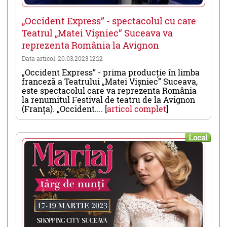
„Occident Express” - spectacolul cu care
Teatrul „Matei Vișniec” Suceava va
reprezenta România la Avignon
Data articol: 20.03.2023 12:12
„Occident Express” - prima producție în limba
franceză a Teatrului „Matei Vișniec” Suceava,
este spectacolul care va reprezenta România
la renumitul Festival de teatru de la Avignon
(Franța). „Occident.... [
articol complet
]
Local