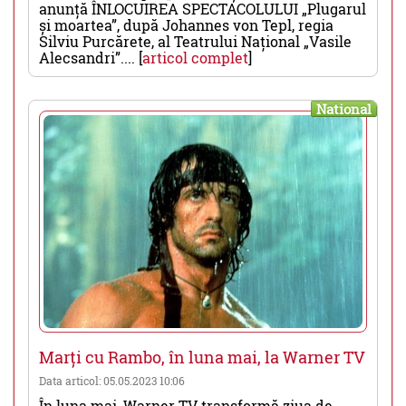
anunță ÎNLOCUIREA SPECTACOLULUI „Plugarul
și moartea”, după Johannes von Tepl, regia
Silviu Purcărete, al Teatrului Național „Vasile
Alecsandri”.... [
articol complet
]
National
Marți cu Rambo, în luna mai, la Warner TV
Data articol: 05.05.2023 10:06
În luna mai, Warner TV transformă ziua de