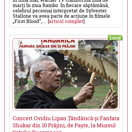
marți în ziua Rambo. În fiecare săptămână,
celebrul personaj interpretat de Sylvester
Stallone va avea parte de acțiune în filmele
„First Blood”,.... [
articol complet
]
Local
Concert Ovidiu Lipan Țăndărică și Fanfara
Shukar din 10 Prăjini, de Paște, la Muzeul