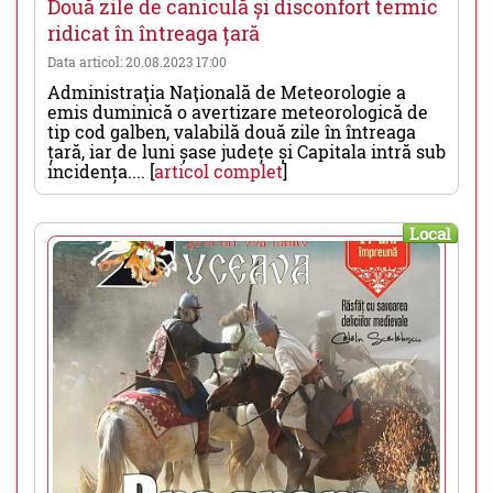
Două zile de caniculă și disconfort termic
ridicat în întreaga țară
Data articol: 20.08.2023 17:00
Administraţia Naţională de Meteorologie a
emis duminică o avertizare meteorologică de
tip cod galben, valabilă două zile în întreaga
țară, iar de luni șase județe și Capitala intră sub
incidența.... [
articol complet
]
Local