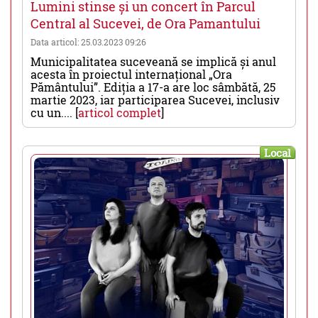
Lumini stinse și un concert în Parcul
Central al Sucevei, de Ora Pamantului
Data articol: 25.03.2023 09:26
Municipalitatea suceveană se implică și anul
acesta în proiectul internațional „Ora
Pământului”. Ediția a 17-a are loc sâmbătă, 25
martie 2023, iar participarea Sucevei, inclusiv
cu un.... [
articol complet
]
Local