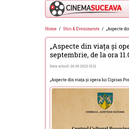
Cinema
Home
Stiri & Evenimente
„Aspecte din
Suceava
„Aspecte din viața și op
-
septembrie, de la ora 11.
filme
cinema,
Data articol: 26.09.2023 10:12
stiri
„Aspecte din viața și opera lui Ciprian Po
si
evenimente
din
Suceava