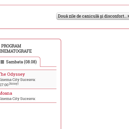
Două zile de caniculă și disconfort...
PROGRAM
INEMATOGRAFE
Sambata (08.08)
The Odyssey
Cinema City Suceava:
(Array)
17:00
Moana
Cinema City Suceava: