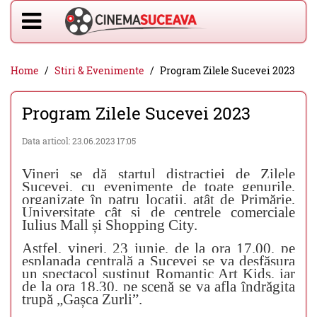
Home
Stiri & Evenimente
Program Zilele Sucevei 2023
Program Zilele Sucevei 2023
Data articol: 23.06.2023 17:05
Vineri se dă startul distracției de Zilele
Sucevei, cu evenimente de toate genurile,
organizate în patru locații, atât de Primărie,
Universitate cât și de centrele comerciale
Iulius Mall și Shopping City.
Astfel, vineri, 23 iunie, de la ora 17.00, pe
esplanad
a centrală a Suceve
i
se va desfășu
ra
un spectacol susținut Romantic Art Kids, iar
de la ora 18.30,
pe scenă se va afla îndrăgita
trupă
„Gașca Zurli”.