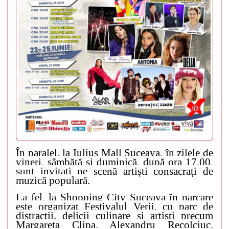
În paralel, la Iulius Mall Suceava, în zilele de
vineri, sâmbătă și duminică, după ora 17.00,
sunt invitați pe scenă artiști consacrați de
muzică populară.
La fel, la Shopping City Suceava în parcare
este organizat Festivalul Verii, cu parc de
distracții, delicii culinare și artiști precum
Margareta Clipa, Alexandru Recolciuc,