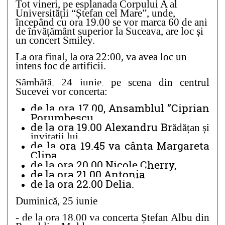
Tot vineri, pe esplanada Corpului A al
Universității “Ștefan cel Mare”, unde,
începând cu ora 19.00 se vor marca 60 de ani
de învățământ superior la Suceava, are loc și
un concert Smiley.
La ora final, la ora 22:00, va avea loc un
intens foc de artificii.
Sâmbătă, 24 iunie
, pe scena din centrul
Sucevei vor concerta:
de la ora 17.00, Ansamblul ”Ciprian
Porumbescu,
de la ora 19.00 Alexandru Br
ădățan și
invitații lui
de la ora 19.45 va cânta Margareta
Clipa,
de la ora 20.00 Nicole Cherry,
de la ora 21.00 Antonia
de la ora 22.00 Delia.
Duminică
, 25 iunie
- de la ora 18.00 va concerta Ștefan Albu din