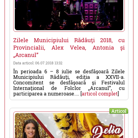
Zilele Municipiului Rădăuţi 2018, cu
Provincialii, Alex Velea, Antonia și
„Arcanul”
Data articol: 06.07.2018 13:32
În perioada 6 – 8 iulie se desfăşoară Zilele
Municipiului Rădăuţi, ediţia a XXVII-a.
Concomitent se desfăşoară şi Festivalul
Internaţional de Folclor „Arcanul”, cu
participarea a numeroase.... [
articol complet
]
Articol