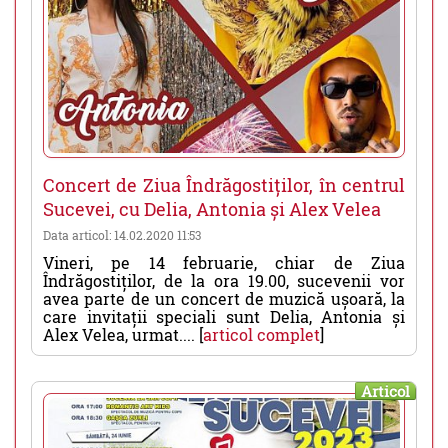
Concert de Ziua Îndrăgostiților, în centrul
Sucevei, cu Delia, Antonia și Alex Velea
Data articol: 14.02.2020 11:53
Vineri, pe 14 februarie, chiar de Ziua
Îndrăgostiților, de la ora 19.00, sucevenii vor
avea parte de un concert de muzică ușoară, la
care invitații speciali sunt Delia, Antonia și
Alex Velea, urmat.... [
articol complet
]
Articol