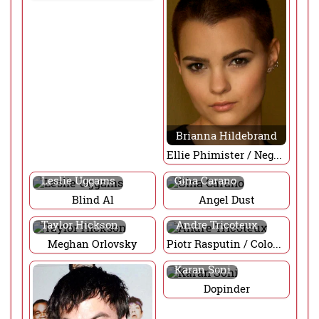
Brianna Hildebrand
Ellie Phimister / Negasonic Teenage Warhead
Leslie Uggams
Gina Carano
Blind Al
Angel Dust
Taylor Hickson
Andre Tricoteux
Meghan Orlovsky
Piotr Rasputin / Colossus
Karan Soni
Dopinder