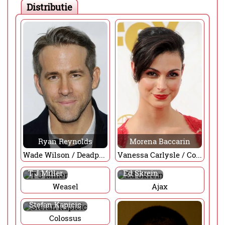
Distributie
Ryan Reynolds
Morena Baccarin
Wade Wilson / Deadpool
Vanessa Carlysle / Copycat
T J Miller
Ed Skrein
Weasel
Ajax
Stefan Kapicic
Colossus