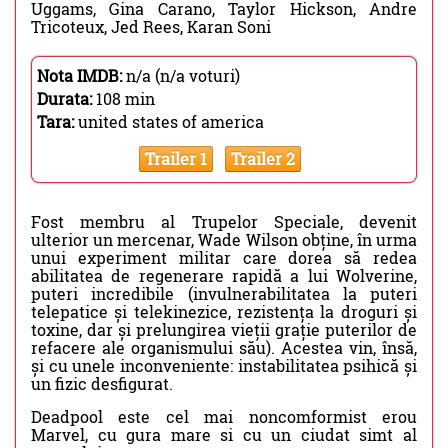
Uggams, Gina Carano, Taylor Hickson, Andre
Tricoteux, Jed Rees, Karan Soni
Nota IMDB:
n/a (n/a voturi)
Durata:
108 min
Tara:
united states of america
Trailer 1
Trailer 2
Fost membru al Trupelor Speciale, devenit
ulterior un mercenar, Wade Wilson obține, în urma
unui experiment militar care dorea să redea
abilitatea de regenerare rapidă a lui Wolverine,
puteri incredibile (invulnerabilitatea la puteri
telepatice și telekinezice, rezistența la droguri și
toxine, dar și prelungirea vieții grație puterilor de
refacere ale organismului său). Acestea vin, însă,
și cu unele inconveniente: instabilitatea psihică și
un fizic desfigurat.
Deadpool este cel mai noncomformist erou
Marvel, cu gura mare si cu un ciudat simt al