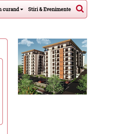
n curand
Stiri & Evenimente