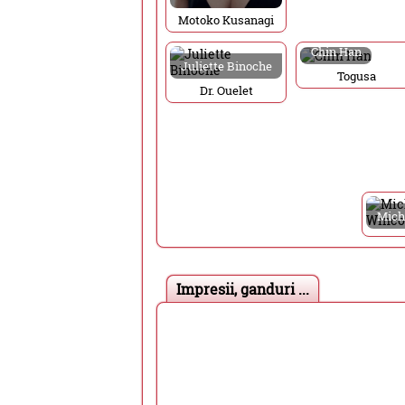
Motoko Kusanagi
Chin Han
Juliette Binoche
Togusa
Dr. Ouelet
Mich
Impresii, ganduri ...