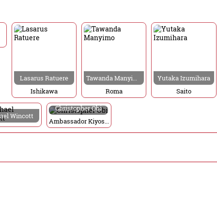
Lasarus Ratuere
Tawanda Manyimo
Yutaka Izumihara
Ishikawa
Roma
Saito
Christopher Obi
ael Wincott
Ambassador Kiyoshi