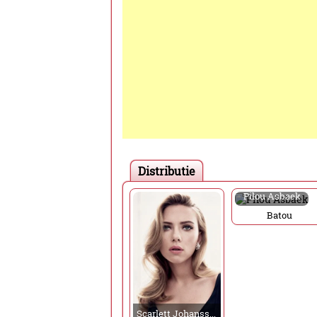
Distributie
Pilou Asbaek
Batou
Scarlett Johansson