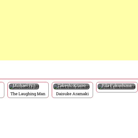
Michael Pitt
Takeshi Kitano
Rila Fukushima
The Laughing Man
Daisuke Aramaki