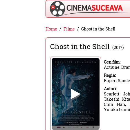
Cinema
Home
Filme
Ghost in the Shell
Suceava
Ghost in the Shell
-
(2017)
filme
Gen film:
cinema,
Actiune, Dra
stiri
Regia:
Rupert Sande
si
Actori:
evenimente
Scarlett Jo
din
Takeshi Kita
Chin Han, 
Suceava
Yutaka Izumi