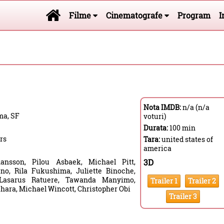
Filme
Cinematografe
Program
I
Nota IMDB:
n/a (n/a
ma, SF
voturi)
Durata:
100 min
rs
Tara:
united states of
america
hansson, Pilou Asbaek, Michael Pitt,
3D
no, Rila Fukushima, Juliette Binoche,
Lasarus Ratuere, Tawanda Manyimo,
Trailer 1
Trailer 2
hara, Michael Wincott, Christopher Obi
Trailer 3