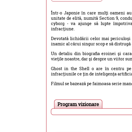
Într-o Japonie în care mulţi oameni au 
unitate de elită, numită Section 9, cond
cyborg - va ajunge să lupte împotriva
infracţiune.
Devotată lichidării celor mai periculoș
inamic al cărui singur scop e să distrugă
Un detaliu din biografia eroinei şi cara
vieţile noastre, dar şi despre un viitor s
Ghost in the Shell o are în centru pe
infracțiunile ce țin de inteligența artifi
Filmul se bazează pe faimoasa serie man
Program vizionare