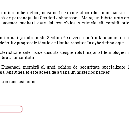
creiere cibernetice, ceea ce îi expune atacurilor unor hackeri,
usă de personajul lui Scarlett Johansson - Major, un hibrid unic o
 acestor hackeri care îşi pot obliga victimele să comită ori
i criminali și extremiști, Section 9 se vede confruntată acum cu 
 definitiv progresele făcute de Hanka robotics în cybertehnologie.
cteristicile sale fizice discută despre rolul major al tehnologiei 
umbru al umanităţii.
 Kusanagi, membră al unei echipe de securitate specializate 
cială. Misiunea ei este aceea de a vâna un misterios hacker.
ga cu același nume.