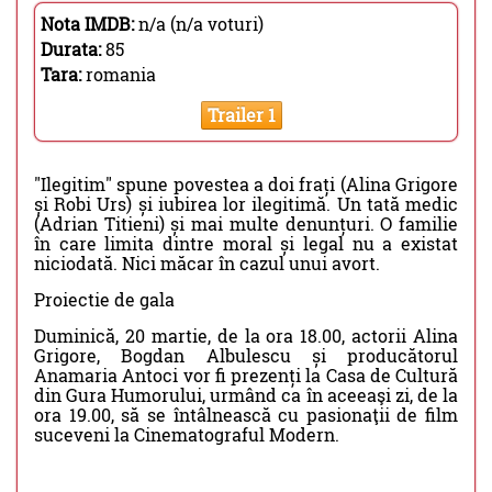
Nota IMDB:
n/a (n/a voturi)
Durata:
85
Tara:
romania
Trailer 1
"Ilegitim" spune povestea a doi frați (Alina Grigore
și Robi Urs) și iubirea lor ilegitimă. Un tată medic
(Adrian Titieni) și mai multe denunțuri. O familie
în care limita dintre moral și legal nu a existat
niciodată. Nici măcar în cazul unui avort.
Proiectie de gala
Duminică, 20 martie, de la ora 18.00, actorii Alina
Grigore, Bogdan Albulescu și producătorul
Anamaria Antoci vor fi prezenți la Casa de Cultură
din Gura Humorului, urmând ca în aceeaşi zi, de la
ora 19.00, să se întâlnească cu pasionaţii de film
suceveni la Cinematograful Modern.