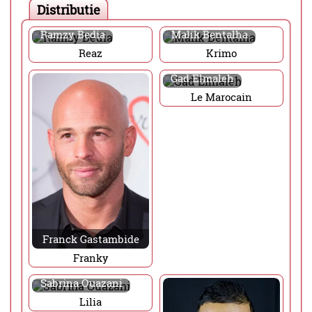
Distributie
Ramzy Bedia
Malik Bentalha
Reaz
Krimo
Gad Elmaleh
Le Marocain
Franck Gastambide
Franky
Sabrina Ouazani
Lilia