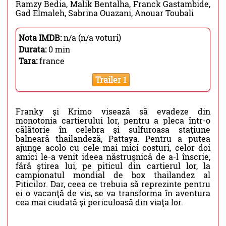
Ramzy Bedia, Malik Bentalha, Franck Gastambide,
Gad Elmaleh, Sabrina Ouazani, Anouar Toubali
Nota IMDB:
n/a (n/a voturi)
Durata:
0 min
Tara:
france
Trailer 1
Franky şi Krimo visează să evadeze din
monotonia cartierului lor, pentru a pleca într-o
călătorie în celebra şi sulfuroasa staţiune
balneară thailandeză, Pattaya. Pentru a putea
ajunge acolo cu cele mai mici costuri, celor doi
amici le-a venit ideea năstruşnică de a-l înscrie,
fără ştirea lui, pe piticul din cartierul lor, la
campionatul mondial de box thailandez al
Piticilor. Dar, ceea ce trebuia să reprezinte pentru
ei o vacanţă de vis, se va transforma în aventura
cea mai ciudată şi periculoasă din viaţa lor.