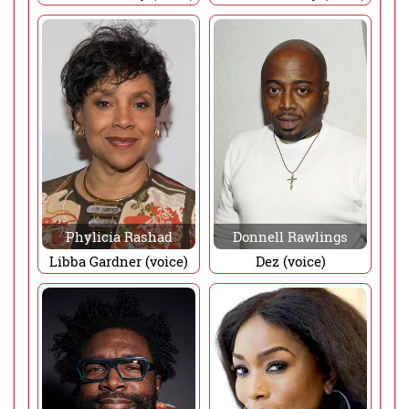
Phylicia Rashad
Donnell Rawlings
Libba Gardner (voice)
Dez (voice)