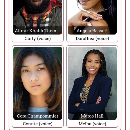
Ahmir Khalib Thompson
Angela Bassett
Curly (voice)
Dorothea (voice)
Cora Champommier
Margo Hall
Connie (voice)
Melba (voice)