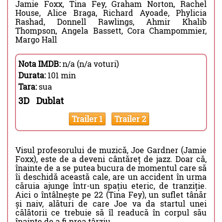
Jamie Foxx, Tina Fey, Graham Norton, Rachel
House, Alice Braga, Richard Ayoade, Phylicia
Rashad, Donnell Rawlings, Ahmir Khalib
Thompson, Angela Bassett, Cora Champommier,
Margo Hall
Nota IMDB:
n/a (n/a voturi)
Durata:
101 min
Tara:
sua
3D
Dublat
Trailer 1
Trailer 2
Visul profesorului de muzică, Joe Gardner (Jamie
Foxx), este de a deveni cântăreț de jazz. Doar că,
înainte de a se putea bucura de momentul care să
îi deschidă această cale, are un accident în urma
căruia ajunge într-un spațiu eteric, de tranziție.
Aici o întâlnește pe 22 (Tina Fey), un suflet tânăr
și naiv, alături de care Joe va da startul unei
călătorii ce trebuie să îl readucă în corpul său
înainte de a fi prea târziu.