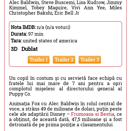
Alec Baldwin, Steve Buscemi, Lisa Kudrow, Jimmy
Kimmel, Tobey Maguire, Vivi Ann Yee, Miles
Christopher Bakshi, Eric Bell Jr
Nota IMDB:
n/a (n/a voturi)
Durata:
97 min
Tara:
united states of america
3D
Dublat
Trailer 1
Trailer 2
Trailer 3
Un copil în costum și cu servietă face echipă cu
fratele lui mai mare de 7 ani pentru a opri
complotul mișelesc al directorului general al
Puppy Co.
Animaţia Fox cu Alec Baldwin în rolul central de
voce, a strâns 49 de milioane de dolari, puţin peste
cele ale adaptării Disney –
Frumoasa si Bestia
, ce
a obţinut, de această dată, 47,5 milioane şi a fost
detronată de pe prima poziţie a clasamentului.