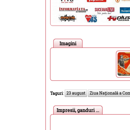
Imagini
23 august
Ziua Naţională a Co
Taguri
:
Impresii, ganduri ...