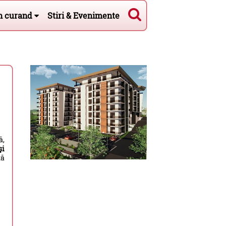
n curand
Stiri & Evenimente
ă,
şi
tă