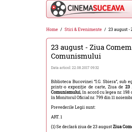
Cinema
Home
Stiri & Evenimente
23 august -
Suceava
23 august - Ziua Comemo
-
Comunismului
filme
cinema,
Data articol: 22.08.2017 09:32
stiri
Biblioteca Bucovinei “I.G. Sbiera”, sub
si
printr-o expoziție de carte, Ziua de
23 
evenimente
Comunismului
, în acord cu legea nr. 19
în Monitorul Oficial nr. 799 din 11 noiembr
din
Prevederile Legii sunt:
Suceava
ART. 1
(1) Se declară ziua de 23 august
Ziua Com