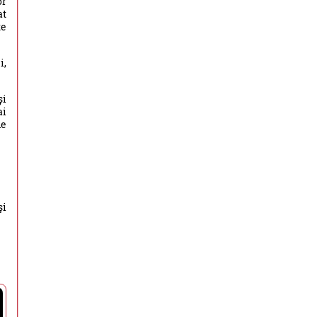
or
at
te
i,
și
ai
de
şi