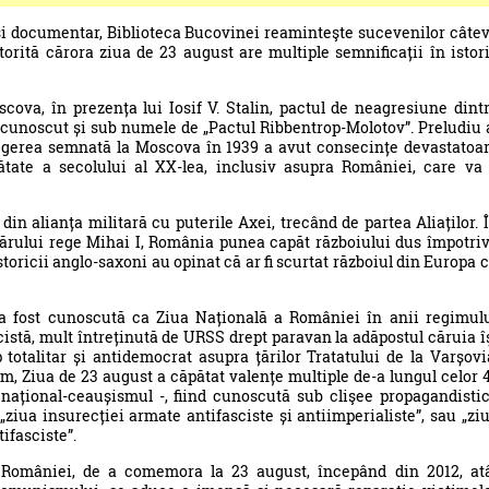
 şi documentar, Biblioteca Bucovinei reaminteşte sucevenilor câte
orită cărora ziua de 23 august are multiple semnificații în istor
cova, în prezența lui Iosif V. Stalin, pactul de neagresiune dint
cunoscut și sub numele de „Pactul Ribbentrop-Molotov”. Preludiu 
legerea semnată la Moscova în 1939 a avut consecințe devastatoa
tate a secolului al XX-lea, inclusiv asupra României, care va 
din alianța militară cu puterile Axei, trecând de partea Aliaților. 
ânărului rege Mihai I, România punea capăt războiului dus împotri
istoricii anglo-saxoni au opinat că ar fi scurtat războiul din Europa 
 a fost cunoscută ca Ziua Națională a României în anii regimul
cistă, mult întreținută de URSS drept paravan la adăpostul căruia î
totalitar și antidemocrat asupra țărilor Tratatului de la Varșovi
sm, Ziua de 23 august a căpătat valențe multiple de-a lungul celor 
național-ceaușismul -, fiind cunoscută sub clişee propagandisti
 „ziua insurecției armate antifasciste și antiimperialiste”, sau „zi
tifasciste”.
 României, de a comemora la 23 august, începând din 2012, at