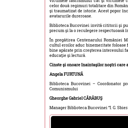
victimele fascismului cât şi victimele
celor două regimuri totalitare din Român
şi traumatizat de istorie. Acest popor în
avatarurile dureroase.
Biblioteca Bucovinei invită cititorii și p
precum și la o reculegere respectuoasă î
În pregătirea Centenarului României Mar
cultul eroilor aduc binemeritate foloase f
bine apărate prin creşterea interesului fa
educaţie şi lectură.
Cinste şi onoare înaintaşilor noştri care 
Angela FURTUNĂ
Biblioteca Bucovinei – Coordonator p
Comunismului
Gheorghe Gabriel CĂRĂBUȘ
Manager Biblioteca Bucovinei “I. G. Sbie