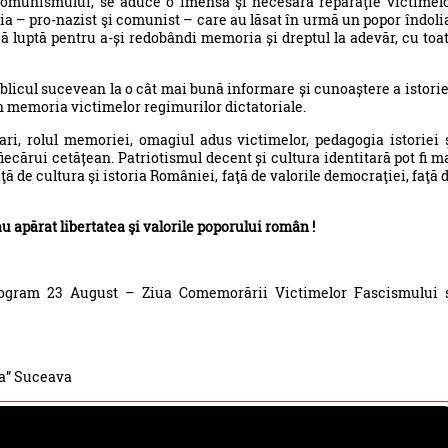
 comunismului, se aduce o imensă şi necesară reparaţie victimel
ia – pro-nazist şi comunist – care au lăsat în urmă un popor îndoli
că luptă pentru a-și redobândi memoria și dreptul la adevăr, cu toa
ublicul sucevean la o cât mai bună informare și cunoaștere a istorie
n memoria victimelor regimurilor dictatoriale.
i, rolul memoriei, omagiul adus victimelor, pedagogia istoriei 
iecărui cetățean. Patriotismul decent și cultura identitară pot fi m
ţă de cultura şi istoria României, faţă de valorile democraţiei, faţă 
au apărat libertatea şi valorile poporului român !
rogram 23 August – Ziua Comemorării Victimelor Fascismului 
ra” Suceava