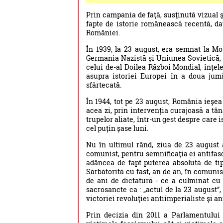
Prin campania de faţă, susţinută vizual
fapte de istorie românească recentă, dat
României.
În 1939, la 23 august, era semnat la Mos
Germania Nazistă și Uniunea Sovietică, 
celui de-al Doilea Război Mondial, înțe
asupra istoriei Europei în a doua jumă
sfârtecată.
În 1944, tot pe 23 august, România ieșea 
acea zi, prin intervenția curajoasă a t
trupelor aliate, într-un gest despre care 
cel puțin șase luni.
Nu în ultimul rând, ziua de 23 august
comunist, pentru semnificația ei antifas
adâncea de fapt puterea absolută de tip 
Sărbătorită cu fast, an de an, în comuni
de ani de dictatură - ce a culminat cu 
sacrosancte ca : „actul de la 23 august”,
victoriei revoluţiei antiimperialiste şi an
Prin decizia din 2011 a Parlamentului