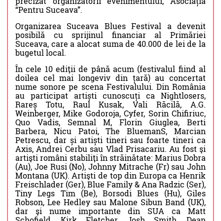
precizat organizatorii evenimentului, Asociația
“Pentru Suceava”.
Organizarea Suceava Blues Festival a devenit
posibilă cu sprijinul financiar al Primăriei
Suceava, care a alocat suma de 40.000 de lei de la
bugetul local.
În cele 10 ediţii de până acum (festivalul fiind al
doilea cel mai longeviv din țară) au concertat
nume sonore pe scena Festivalului. Din România
au participat artiști cunoscuți ca Nightlosers,
Rareș Totu, Raul Kusak, Vali Răcilă, A.G.
Weinberger, Mike Godoroja, Cyfer, Sorin Chifiriuc,
Quo Vadis, Semnal M, Florin Giuglea, Berti
Barbera, Nicu Patoi, The BluemanS, Marcian
Petrescu, dar și artiști tineri sau foarte tineri ca
Axis, Andrei Cerbu sau Vlad Prisacariu. Au fost şi
artişti români stabiliţi în străinătate: Marius Dobra
(Au), Joe Rusi (No), Johnny Mitrache (Fr) sau John
Montana (UK). Artişti de top din Europa ca Henrik
Freischlader (Ger), Blue Family & Ana Radzic (Ser),
Tiny Legs Tim (Be), Borsodi Blues (Hu), Giles
Robson, Lee Hedley sau Malone Sibun Band (UK),
dar şi nume importante din SUA ca Matt
Schofield, Kirk Fletcher, Josh Smith, Dean