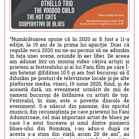
“Numărătoarea spune că în 2020 ar fi fost a 11-a
ediție, la 19 ani de la prima lui apariție. Doar că
regulile verii 2020 nu ne-au permis să ne adunăm
în fața unei scene, oriunde în aer liber. De aceea
am adunat într-un montaj video câțiva artiști și
prieteni ai festivalului și ai lui Fani, film pe care l-
am botezat @Edition 10.5 și am fost bucuroși să îl
difuzăm pe posturi de televiziune locale și pe alte
platforme media, vineri, 19 iunie 2020, fiind, și de
această dată, un eveniment urmărit de mii de
oameni bucuroși de întîlnirea cu artiști de top.
Festivalul, în sine, este o poveste dincolo de
eveniment. S-a născut din pasiune, din spiritul
muzicii, din recunoștința pe care prietenii lui Fani
Adumitroaie, cel mai important artist de blues pe
care l-a avut Suceava și unul dintre pionierii
blues-ului din România, i-au adus-o după ce
acesta s-a stins din viață, acum 20 de ani”, au