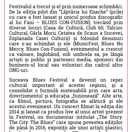
Festivalul a trecut și el prin numeroase schimbări.
De la ediția pilot din ”Lăptăria lui Enache” (prilej
cu care a fost lansat și unicul produs discografic
al lui Fani – BLUES CON-FUSION), trecănd prin
diverse locuri (Casa de Cultură, Club 60, Talcioc
Cultural, Gârla Morii, Cetatea de Scaun a Sucevei,
Esplanada Casei Culturii) și folosind denumiri
care s-au schimbat și ele (MusicFest, Blues No
Mercy, Blues Con-Fusion), evenimentul a crescut
ca valoare, înglobând, sub umbrela sa, pe lângă
artiști și public și parteneri media, sponsori din
business-ul local sau voluntari din cadrul altor
ONG-uri.
Suceava Blues Festival a devenit un reper
cultural important al acestei regiuni, şi a
consolidat o formulă sustenabilă prin care arta,
divertismentul și educația „fuzionează”. Alte arte,
ca filmul, pictura, fotografia se alătură şi ele
acestui eveniment. Un concert filmat la ediţia din
2014 şi lansat ca produs live al unui artist prezent
în Festival, un documentar intitulat „The Story.
The City. The Blues” care spune povestea ediţiilor
de până în 2016, expoziţii ale unor artişti plastici,