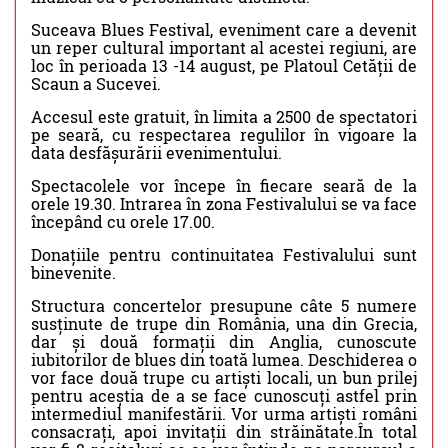
Suceava Blues Festival, eveniment care a devenit
un reper cultural important al acestei regiuni, are
loc în perioada 13 -14 august, pe Platoul Cetății de
Scaun a Sucevei.
Accesul este gratuit, în limita a 2500 de spectatori
pe seară, cu respectarea regulilor în vigoare la
data desfășurării evenimentului.
Spectacolele vor începe în fiecare seară de la
orele 19.30. Intrarea în zona Festivalului se va face
începând cu orele 17.00.
Donațiile pentru continuitatea Festivalului sunt
binevenite.
Structura concertelor presupune câte 5 numere
susținute de trupe din România, una din Grecia,
dar și două formații din Anglia, cunoscute
iubitorilor de blues din toată lumea. Deschiderea o
vor face două trupe cu artiști locali, un bun prilej
pentru aceștia de a se face cunoscuți astfel prin
intermediul manifestării. Vor urma artiști români
consacrați, apoi invitații din străinătate.În total