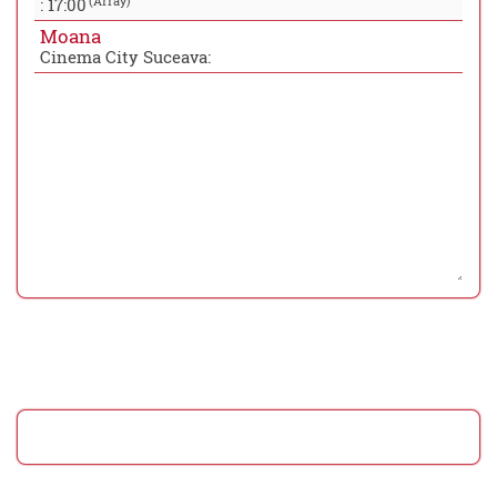
(Array)
:
17:00
Moana
Cinema City Suceava: