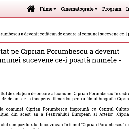
Filme
Cinematografe
Program
I
 Porumbescu a devenit cetățean de onoare al comunei sucevene ce-i 
retat pe Ciprian Porumbescu a devenit
omunei sucevene ce-i poartă numele -
itlul de cetățean de onoare al comunei Ciprian Porumbescu în cadr
5 de ani de la începerea filmărilor pentru filmul biografic Cipri
ria comunei Ciprian Porumbescu împreună cu Centrul Cultur
iției din acest an a Festivalului European al Artelor „Cipri
 rolul compozitorului bucovinean în filmul "Ciprian Porumbescu" d