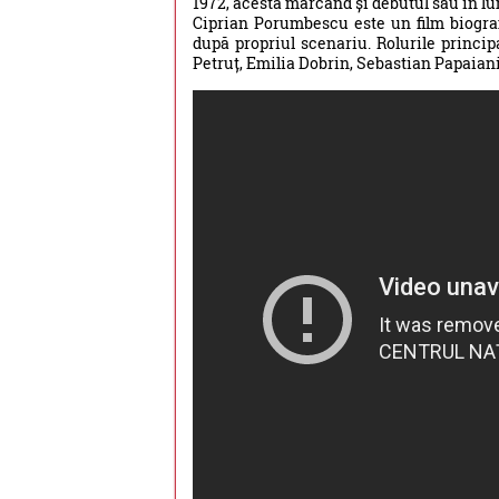
1972, acesta marcând și debutul său în l
Ciprian Porumbescu este un film biograf
după propriul scenariu. Rolurile princi
Petruț, Emilia Dobrin, Sebastian Papaiani