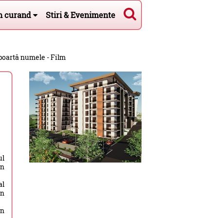
n curand
Stiri & Evenimente
poartă numele - Film
ul
an
al
an
in