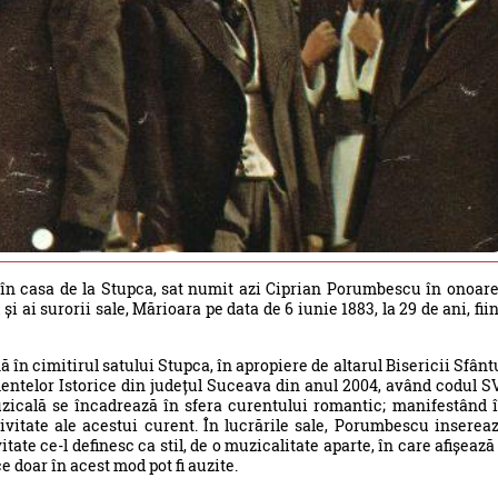
în casa de la Stupca, sat numit azi Ciprian Porumbescu în onoar
i ai surorii sale, Mărioara pe data de 6 iunie 1883, la 29 de ani, fii
în cimitirul satului Stupca, în apropiere de altarul Bisericii Sfânt
entelor Istorice din județul Suceava din anul 2004, având codul S
uzicală se încadrează în sfera curentului romantic; manifestând 
ivitate ale acestui curent. În lucrările sale, Porumbescu inserea
tate ce-l definesc ca stil, de o muzicalitate aparte, în care afișează
ce doar în acest mod pot fi auzite.