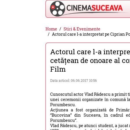
Cinema
Home
Stiri & Evenimente
Actorul care l-a interpretat pe Ciprian
Suceava
-
Actorul care l-a interp
filme
cetățean de onoare al c
cinema,
Film
stiri
si
Data articol: 06.06.2017 10:56
evenimente
Cunoscutul actor Vlad Rădescu a primit t
din
unei ceremonii organizate în comună la 4
Porumbescu.
Suceava
Acțiunea a fost organizată de Primă
“Bucovina” din Suceava, în cadrul ed
Porumbescu”.
Vlad Rădescu, pe atunci student, a jucat