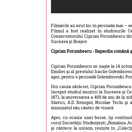
Filmările au avut loc în perioada mai – s
Filmul a fost realizat în studiourile 
Conservatorului Ciprian Porumbescu din 
Suceava și Brașov.
Ciprian Porumbescu - Rapsodia română și
Ciprian Porumbescu se naște la 14 octomb
Emiliei și al preotului Iraclie Golembiov
apoi, pentru o perioadă Golembiovski-P
Din cauza sărăciei, Ciprian Porumbescu 
început studiul muzicii la Suceava și Ce
1871, la aniversarea a 400 de ani de la zi
Slavici, A.D. Xenopol, Nicolae Teclu și 
minunatul său cântec de vioară.
Apoi, cu ocazia unei burse, își continu
corul Societății Studențești „România Jun
și cântece la unison, reunite în „Colec