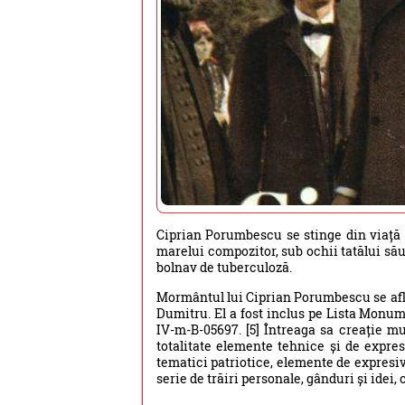
Ciprian Porumbescu se stinge din viață 
marelui compozitor, sub ochii tatălui său ș
bolnav de tuberculoză.
Mormântul lui Ciprian Porumbescu se află 
Dumitru. El a fost inclus pe Lista Monum
IV-m-B-05697. [5] Întreaga sa creație m
totalitate elemente tehnice și de expres
tematici patriotice, elemente de expresivi
serie de trăiri personale, gânduri și idei, 