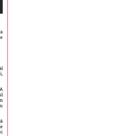
ea
le
al
i,
 A
ul
an
cu
ză
le
ei