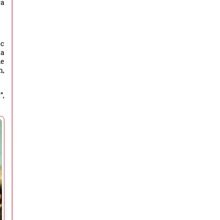
ra
oc
 a
le
n,
”,