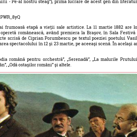
nirii - Pe-al nostru steag”), prima lucrare de acest gen din literatu
ZePWR_8yQ
frumoasă etapă a vieții sale artistice. La 11 martie 1882 are l
 operetă românească, având premiera la Brașov, în Sala Festivă
te scrisă de Ciprian Porumbescu pe textul poeziei poetului Vasi
ea spectacolului în 12 și 23 martie, pe aceeași scenă. În același a
dia română pentru orchestră”, „Serenadă”, „La malurile Prutului
n”, „Odă ostașilor români” și altele.