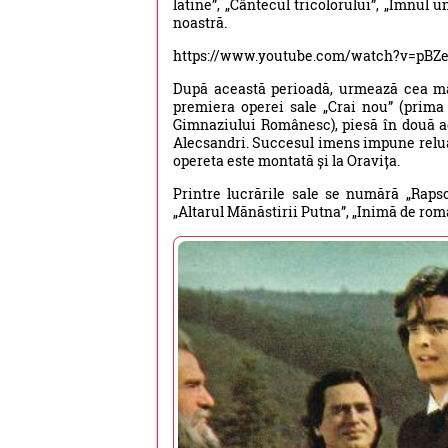
latine”, „Cântecul tricolorului”, „Imnul u
noastră.
https://www.youtube.com/watch?v=pB
După această perioadă, urmează cea mai 
premiera operei sale „Crai nou” (prima
Gimnaziului Românesc), piesă în două ac
Alecsandri. Succesul imens impune reluar
opereta este montată și la Oravița.
Printre lucrările sale se numără „Rapso
„Altarul Mănăstirii Putna”, „Inimă de româ