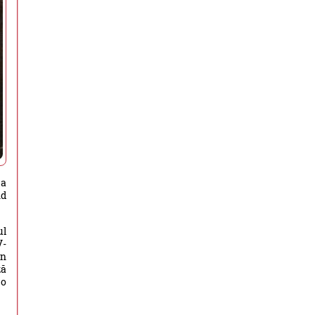
ea
nd
ul
V-
în
ză
 o