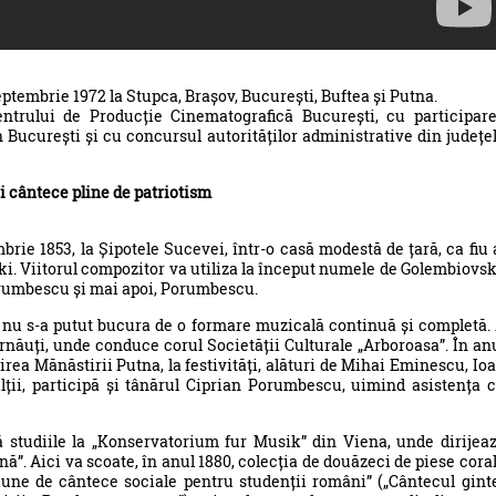
eptembrie 1972 la Stupca, Brașov, București, Buftea și Putna.
Centrului de Producție Cinematografică București, cu participar
București și cu concursul autorităților administrative din județe
 cântece pline de patriotism
rie 1853, la Șipotele Sucevei, într-o casă modestă de țară, ca fiu 
ski. Viitorul compozitor va utiliza la început numele de Golembiovsk
orumbescu și mai apoi, Porumbescu.
nu s-a putut bucura de o formare muzicală continuă și completă.
rnăuți, unde conduce corul Societății Culturale „Arboroasa”. În an
direa Mănăstirii Putna, la festivități, alături de Mihai Eminescu, Io
alții, participă și tânărul Ciprian Porumbescu, uimind asistența 
ă studiile la „Konservatorium fur Musik” din Viena, unde dirijea
ă”. Aici va scoate, în anul 1880, colecția de douăzeci de piese cora
țiune de cântece sociale pentru studenții români” („Cântecul gint