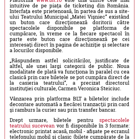
intuitive de pe piaţa de ticketing din România.
Interfaţa este prietenoasă, în partea de sus a site-
ului Teatrului Municipal „Matei Vişniec” existând
un buton care direcţionează doritorii către
spectacolele disponibile pe platforma de
cumpărare, în vreme ce la fiecare spectacol în
parte este buton care direcţionează pe cei
interesaţi direct în pagina de achiziţie şi selectare
a locurilor disponibile.
„Răspundem astfel solicitărilor, justificate de
altfel, ale unei largi categorii de public. Noua
modalitate de plată va funcţiona în paralel cu cea
clasică prin care biletele se pot cumpăra direct de
la casieria teatrului”, a precizat directorul
instituţiei culturale, Carmen Veronica Steiciuc.
Vânzarea prin platforma BLT a biletelor include
decontare automată a fiecărei tranzacţii prin card
şi ramburs la curier sau prin transfer bancar.
Drept urmare, biletele pentru
spectacolele
teatrului sucevean
vor fi disponibile în 3 formate:
electronic printat acasă, mobil - afişate pe ecranul
telefonului mobil şi clasic (bilete cumpărate de la