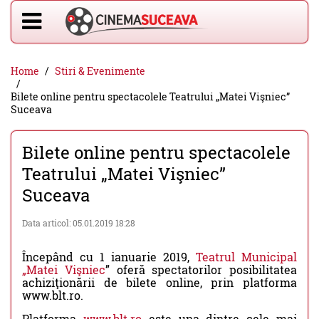
Home
Stiri & Evenimente
Bilete online pentru spectacolele Teatrului „Matei Vişniec”
Suceava
Bilete online pentru spectacolele
Teatrului „Matei Vişniec”
Suceava
Data articol: 05.01.2019 18:28
Începând cu 1 ianuarie 2019,
Teatrul Municipal
„Matei Vişniec
” oferă spectatorilor posibilitatea
achiziţionării de bilete online, prin platforma
www.blt.ro.
Platforma
www.blt.ro
este una dintre cele mai