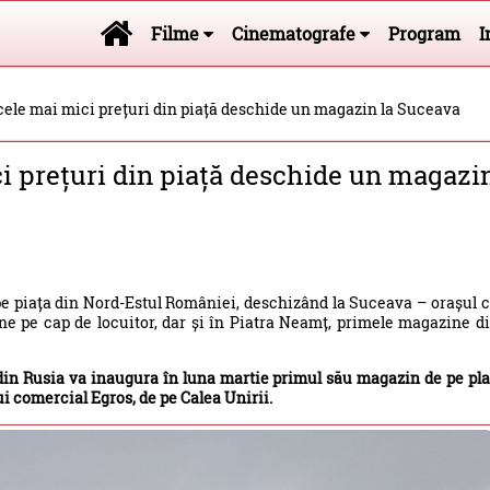
Filme
Cinematografe
Program
I
cele mai mici prețuri din piață deschide un magazin la Suceava
i prețuri din piață deschide un magazi
pe piața din Nord-Estul României, deschizând la Suceava – orașul 
e pe cap de locuitor, dar și în Piatra Neamț, primele magazine d
din Rusia va inaugura în luna martie primul său magazin de pe pl
ui comercial Egros, de pe Calea Unirii.