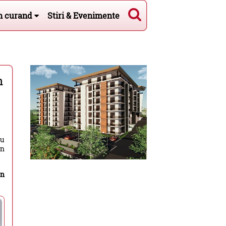
n curand
Stiri & Evenimente
n
cu
in
an