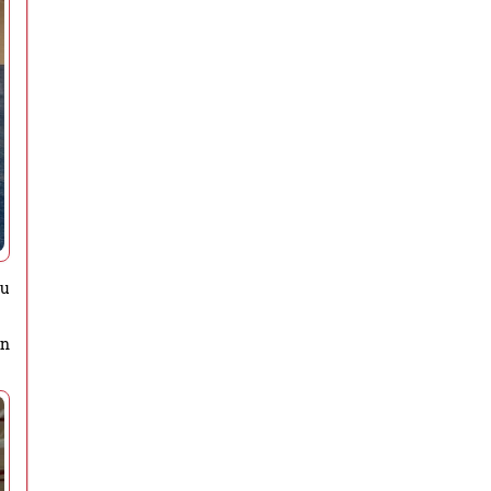
cu
on