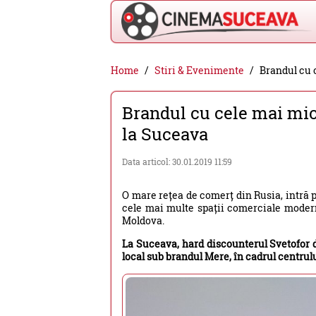
Cinema
Home
Stiri & Evenimente
Brandul cu 
Suceava
Brandul cu cele mai mic
-
la Suceava
filme
cinema,
Data articol: 30.01.2019 11:59
stiri
O mare rețea de comerț din Rusia, intră 
si
cele mai multe spații comerciale modern
evenimente
Moldova.
din
La Suceava, hard discounterul Svetofor 
local sub brandul Mere, în cadrul centrul
Suceava