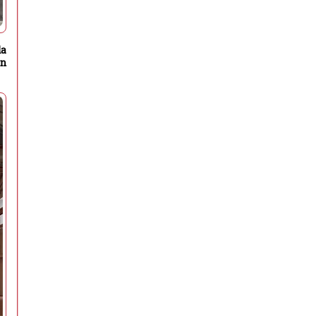
la
in