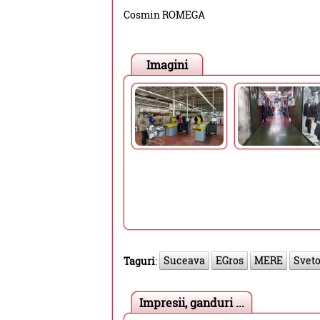
Cosmin ROMEGA
Imagini
Suceava
EGros
MERE
Sveto
Taguri
:
Impresii, ganduri ...