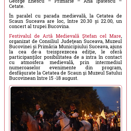
George Enescu – Primărie – Ana Ipătescu –
Cetate.
În paralel cu parada medievală, la Cetatea de
Scaun Suceava are loc, între 20.30 și 22.00, un
concert al trupei Bucovina.
Festivalul de Artă Medievală Ştefan cel Mare
,
organizat de Consiliul Judeţean Suceava, Muzeul
Bucovinei și Primăria Municipiului Suceava, ajuns
la cea de-a treisprezecea ediţie, le oferă
participanților posibilitatea de a intra în contact
cu atmosfera medievală, prin intermediul
numeroaselor evenimente din program,
desfășurate la Cetatea de Scaun şi Muzeul Satului
Bucovinean între 15 -18 august.