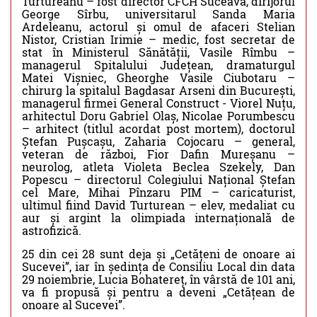
Turtureanu – fost director CFCH Suceava, dirijorul
George Sîrbu, universitarul Sanda Maria
Ardeleanu, actorul și omul de afaceri Stelian
Nistor, Cristian Irimie – medic, fost secretar de
stat în Ministerul Sănătății, Vasile Rîmbu –
managerul Spitalului Județean, dramaturgul
Matei Vișniec, Gheorghe Vasile Ciubotaru –
chirurg la spitalul Bagdasar Arseni din București,
managerul firmei General Construct - Viorel Nuțu,
arhitectul Doru Gabriel Olaș, Nicolae Porumbescu
– arhitect (titlul acordat post mortem), doctorul
Ștefan Pușcașu, Zaharia Cojocaru – general,
veteran de război, Fior Dafin Mureșanu –
neurolog, atleta Violeta Beclea Szekely, Dan
Popescu – directorul Colegiului Național Ștefan
cel Mare, Mihai Pînzaru PIM – caricaturist,
ultimul fiind David Turturean – elev, medaliat cu
aur și argint la olimpiada internațională de
astrofizică.
25 din cei 28 sunt deja și „Cetățeni de onoare ai
Sucevei”, iar în ședința de Consiliu Local din data
29 noiembrie, Lucia Bohatereț, în vârstă de 101 ani,
va fi propusă și pentru a deveni „Cetățean de
onoare al Sucevei”.