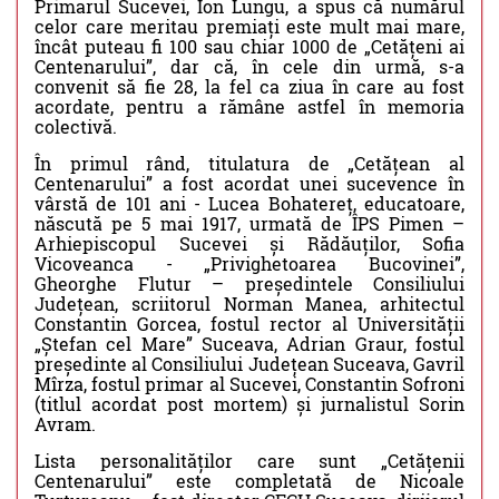
Primarul Sucevei, Ion Lungu, a spus că numărul
celor care meritau premiați este mult mai mare,
încât puteau fi 100 sau chiar 1000 de „Cetățeni ai
Centenarului”, dar că, în cele din urmă, s-a
convenit să fie 28, la fel ca ziua în care au fost
acordate, pentru a rămâne astfel în memoria
colectivă.
În primul rând, titulatura de „Cetățean al
Centenarului” a fost acordat unei sucevence în
vârstă de 101 ani - Lucea Bohatereț, educatoare,
născută pe 5 mai 1917, urmată de ÎPS Pimen –
Arhiepiscopul Sucevei și Rădăuților, Sofia
Vicoveanca - „Privighetoarea Bucovinei”,
Gheorghe Flutur – președintele Consiliului
Județean, scriitorul Norman Manea, arhitectul
Constantin Gorcea, fostul rector al Universității
„Ștefan cel Mare” Suceava, Adrian Graur, fostul
președinte al Consiliului Județean Suceava, Gavril
Mîrza, fostul primar al Sucevei, Constantin Sofroni
(titlul acordat post mortem) și jurnalistul Sorin
Avram.
Lista personalităților care sunt „Cetățenii
Centenarului” este completată de Nicoale