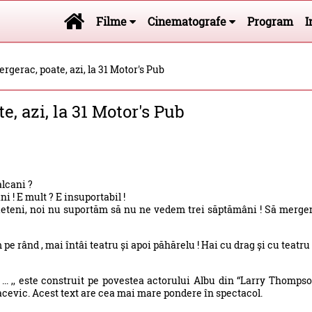
Filme
Cinematografe
Program
I
rgerac, poate, azi, la 31 Motor's Pub
e, azi, la 31 Motor's Pub
alcani ?
i ! E mult ? E insuportabil !
rieteni, noi nu suportăm să nu ne vedem trei săptămâni ! Să merg
 pe rând , mai întâi teatru și apoi păhărelu ! Hai cu drag și cu teatru 
 ... ,, este construit pe povestea actorului Albu din “Larry Thomps
acevic. Acest text are cea mai mare pondere în spectacol.