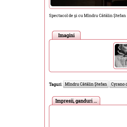
Spectacol de și cu Mîndru Cătălin Ștefan
Imagini
Mîndru Cătălin Ștefan
Cyrano 
Taguri
:
Impresii, ganduri ...