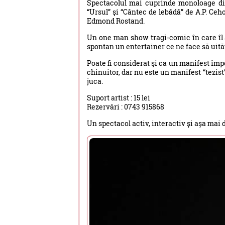
Spectacolul mai cuprinde monoloage di
“Ursul” şi “Cântec de lebădă” de A.P. Ce
Edmond Rostand.
Un one man show tragi-comic în care îl 
spontan un entertainer ce ne face să uităm
Poate fi considerat şi ca un manifest împ
chinuitor, dar nu este un manifest “tezist”
juca.
Suport artist : 15 lei
Rezervări : 0743 915868
Un spectacol activ, interactiv și așa mai 