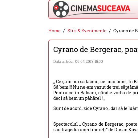
Cinema
Home
Stiri & Evenimente
Cyrano de Be
Suceava
Cyrano de Bergerac, poat
-
filme
Data articol: 06.04.2017 15:00
cinema,
stiri
,, Ce știm noi să facem, cel mai bine , în B
si
Să bem !!! Nu ne-am vazut de trei săptămân
Pentru că în Balcani, când e vorba de p
evenimente
deci să bem un păhărel ! ,,
din
Sunt de acord, zice Cyrano , dar să le luăm
Suceava
Spectacolul ,, Cyrano de Bergerac, poate
sau tragedia unei tinereţi” de Dusan Kov