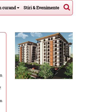
n curand
Stiri & Evenimente
em
!
on