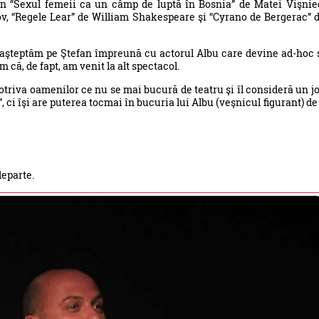
n “Sexul femeii ca un câmp de luptă în Bosnia” de Matei Vişnie
hov, “Regele Lear” de William Shakespeare şi “Cyrano de Bergerac” 
aşteptăm pe Ştefan împreună cu actorul Albu care devine ad-hoc 
 că, de fapt, am venit la alt spectacol.
otriva oamenilor ce nu se mai bucură de teatru şi îl consideră un j
, ci îşi are puterea tocmai în bucuria lui Albu (veşnicul figurant) de
departe.