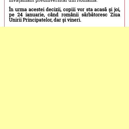
În urma acestei decizii, copiii vor sta acasă și joi,
pe 24 ianuarie, când românii sărbătoresc Ziua
Unirii Principatelor, dar și vineri.