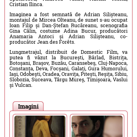
Cristian Ilinca.
Imaginea a fost semnată de Adrian Silișteanu,
montajul de Mircea Olteanu, de sunet s-au ocupat
Ioan Filip și Dan-Ștefan Rucăreanu, scenografia
Gina Călin, costume Adina Bucur, producători
Anamaria Antoci și Adrian Silișteanu, co-
producător Jean des Forêts.
Lungmetrajul, distribuit de Domestic Film, va
putea fi văzut la București, Bârlad, Bistrița,
Botoșani, Brașov, Buzău, Caransebeș, Cluj-Napoca,
Constanța, Deva, Focșani, Galați, Gura Humorului,
Iași, Odobești, Oradea, Oravița, Pitești, Reșița, Sibiu,
Slobozia, Suceava, Târgu Mureș, Timișoara, Vaslui
și Vulcan.
Imagini