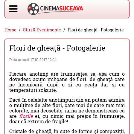
Home
Stiri & Evenimente
Flori de gheață - Fotogalerie
Flori de gheață - Fotogalerie
Data articol: 17.01.2017 12:04
Fiecare anotimp are frumusețea sa, așa cum o
dovedesc acum milioane de flori...de gheață care
ne înconjoară, după o zi cu ceața dar și cu
temperaturi scăzute.
Dacă în celelalte anotimpuri din an putem admira
o mulțime de alte flori, care mai de care mai mai
colorate, mai deosebite, iarna ne demonstrează că
are
florile
ei, cu nimic mai prejos în frumusețe,
doar că extrem de fragile!
Cristale de gheaţă, în sute de forme și compoziții,