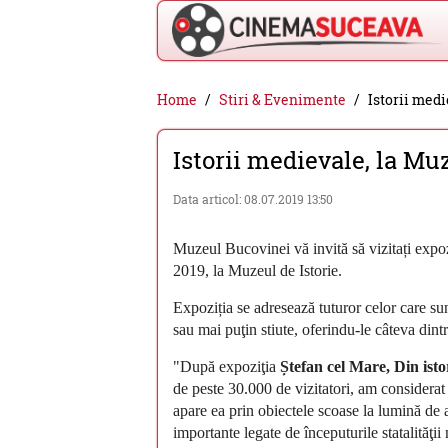
Cinema
Home
Stiri & Evenimente
Istorii medi
Suceava
Istorii medievale, la Mu
-
filme
Data articol: 08.07.2019 13:50
cinema,
stiri
Muzeul Bucovinei vă invită să vizitați expo
2019, la Muzeul de Istorie.
si
evenimente
Expoziția se adresează tuturor celor care sun
sau mai puţin stiute, oferindu-le câteva din
din
"După expoziţia
Ștefan cel Mare, Din istor
Suceava
de peste 30.000 de vizitatori, am considera
apare ea prin obiectele scoase la lumină de 
importante legate de începuturile statalităţi