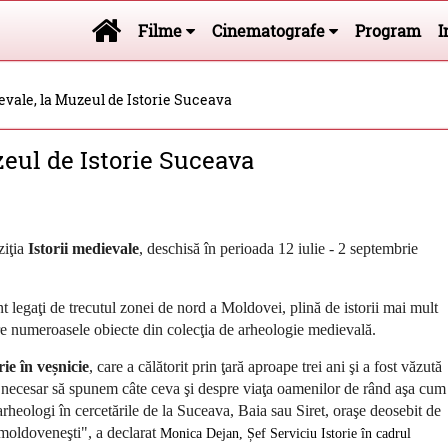
Filme
Cinematografe
Program
I
evale, la Muzeul de Istorie Suceava
zeul de Istorie Suceava
ziţia
Istorii medievale
, deschisă în perioada 12 iulie - 2 septembrie
t legaţi de trecutul zonei de nord a Moldovei, plină de istorii mai mult
tre numeroasele obiecte din colecţia de arheologie medievală.
ie în veșnicie
, care a călătorit prin ţară aproape trei ani şi a fost văzută
t necesar să spunem câte ceva şi despre viaţa oamenilor de rând aşa cum
arheologi în cercetările de la Suceava, Baia sau Siret, oraşe deosebit de
i moldoveneşti", a declarat
Monica Dejan,
Șef Serviciu Istorie în cadrul