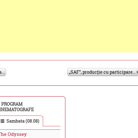
..
„SAF”, producție cu participare...
PROGRAM
INEMATOGRAFE
Sambata (08.08)
The Odyssey