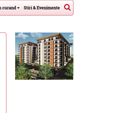
n curand
Stiri & Evenimente