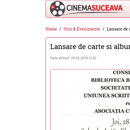
Cinema
Home
Stiri & Evenimente
Lansare de 
Suceava
Lansare de carte si alb
-
filme
Data articol: 25.02.2019 11:20
cinema,
stiri
si
evenimente
din
Suceava