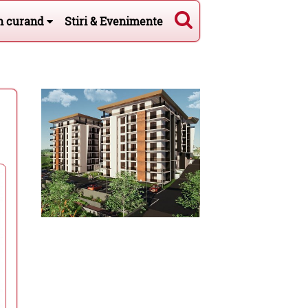
n curand
Stiri & Evenimente