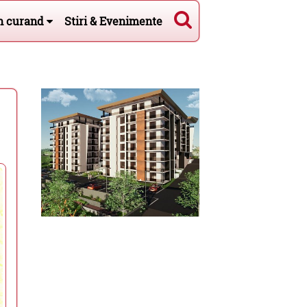
n curand
Stiri & Evenimente