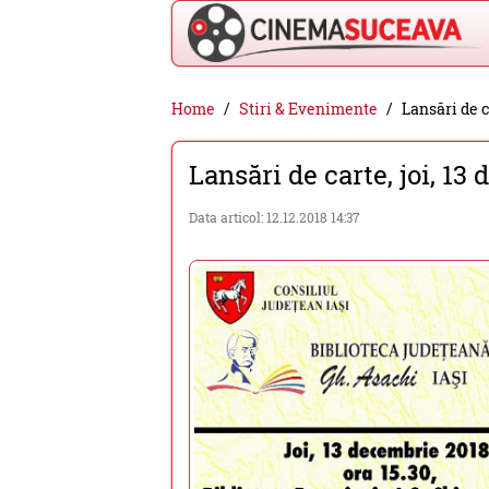
Cinema
Home
Stiri & Evenimente
Lansări de c
Suceava
Lansări de carte, joi, 13
-
filme
Data articol: 12.12.2018 14:37
cinema,
stiri
si
evenimente
din
Suceava