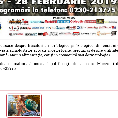
țioase despre trăsăturile morfologice și fiziologice, dimensiunil
ață al moluștelor actuale și celor fosile, precum și despre utilitat
mană (atât în alimentație, cât și în cosmetică sau dermatologie).
tatea educațională muzeală pot fi obținute la sediul Muzeului 
30-213775.