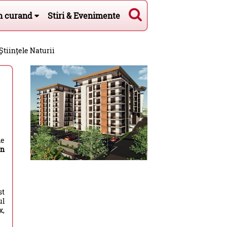
n curand
Stiri & Evenimente
Științele Naturii
de
in
st
ul
x,