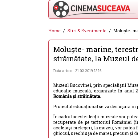
Cinema
Home
Stiri & Evenimente
Moluște- mar
Suceava
Moluște- marine, terestr
-
străinătate, la Muzeul de
filme
cinema,
Data articol: 21.02.2019 13:16
stiri
Muzeul Bucovinei, prin specialiștii Muze
si
educație muzeală, organizate în anul 
evenimente
România și străinătate.
din
Proiectul educațional se va desfășura în p
Suceava
În cadrul acestei lecții muzeale vor putea
recuperate de pe teritoriul României (î
aceleiași prelegeri, la muzeu, vor putea f
ghiocul, urechiușa de mare), precum și de