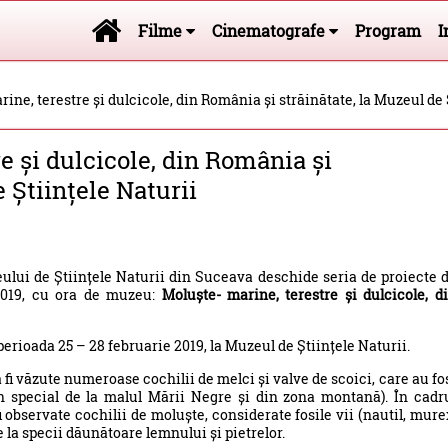
Filme
Cinematografe
Program
I
ine, terestre și dulcicole, din România și străinătate, la Muzeul de 
e și dulcicole, din România și
 Științele Naturii
ului de Științele Naturii din Suceava deschide seria de proiecte 
2019, cu ora de muzeu:
Moluște- marine, terestre și dulcicole, d
erioada 25 – 28 februarie 2019, la Muzeul de Științele Naturii.
 fi văzute numeroase cochilii de melci și valve de scoici, care au fo
n special de la malul Mării Negre și din zona montană). În cadr
i observate cochilii de moluște, considerate fosile vii (nautil, mure
 la specii dăunătoare lemnului și pietrelor.