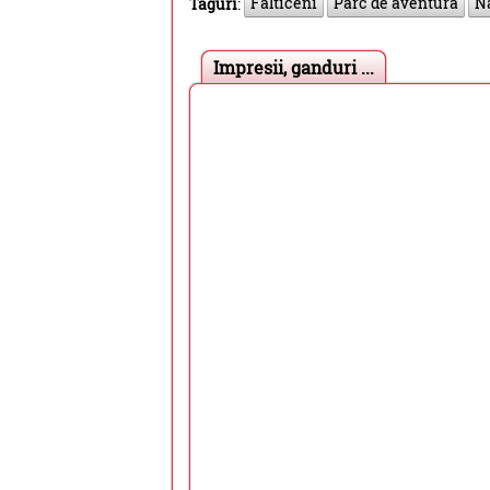
Falticeni
Parc de aventura
Na
Taguri
:
Impresii, ganduri ...