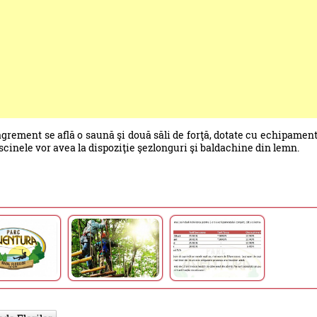
 agrement se află o saună şi două săli de forţă, dotate cu echipamen
iscinele vor avea la dispoziţie şezlonguri şi baldachine din lemn.