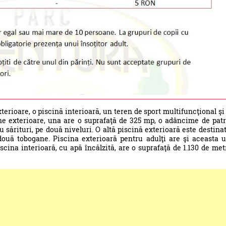
erioare, o piscină interioară, un teren de sport multifuncţional şi
cine exterioare, una are o suprafaţă de 325 mp, o adâncime de pat
u sărituri, pe două niveluri. O altă piscină exterioară este destina
i două tobogane. Piscina exterioară pentru adulţi are şi aceasta 
scina interioară, cu apă încălzită, are o suprafaţă de 1.130 de met