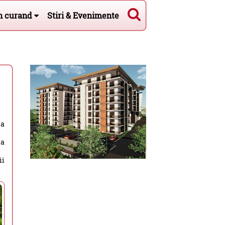
n curand
Stiri & Evenimente
ea
ua
ii