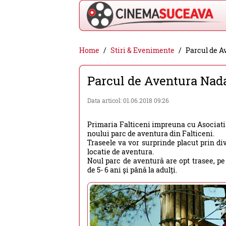
Cinema
Home
Stiri & Evenimente
Parcul de Av
Suceava
Parcul de Aventura Nada 
-
filme
Data articol: 01.06.2018 09:26
cinema,
Primaria Falticeni impreuna cu Asociatia 
stiri
noului parc de aventura din Falticeni.
si
Traseele va vor surprinde placut prin di
locatie de aventura.
evenimente
Noul parc de aventură are opt trasee, pe
de 5- 6 ani și până la adulți.
din
Suceava