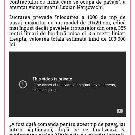
contractului cu firma care se ocupă de pavaje”, a
anunțat viceprimarul Lucian Harșovschi.
Lucrarea prevede înlocuirea a 1000 de mp de
pavaj, majoritar cu un model de 10x20 cm, adică
mai îngust decât pavelele trotuarelor din oraș, 355
metri liniari de bordură mică și 155 metri liniari
treaptă, valoarea totală estimată fiind de 103.000
lei.
„A fost dată comanda pentru acest tip de pavaj, iar
într-o săptămână, după ce se finalizează și
modificarea străzii Mărășești, cu parcări laterale,