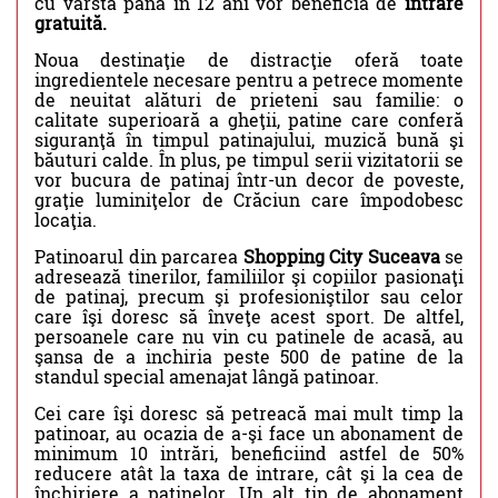
cu vârsta până în 12 ani vor beneficia de
intrare
gratuită.
Noua destinaţie de distracţie oferă toate
ingredientele necesare pentru a petrece momente
de neuitat alături de prieteni sau familie: o
calitate superioară a gheţii, patine care conferă
siguranţă în timpul patinajului, muzică bună şi
băuturi calde. În plus, pe timpul serii vizitatorii se
vor bucura de patinaj într-un decor de poveste,
graţie luminiţelor de Crăciun care împodobesc
locaţia.
Patinoarul din parcarea
Shopping City Suceava
se
adresează tinerilor, familiilor şi copiilor pasionaţi
de patinaj, precum şi profesioniştilor sau celor
care îşi doresc să înveţe acest sport. De altfel,
persoanele care nu vin cu patinele de acasă, au
şansa de a inchiria peste 500 de patine de la
standul special amenajat lângă patinoar.
Cei care îşi doresc să petreacă mai mult timp la
patinoar, au ocazia de a-şi face un abonament de
minimum 10 intrări, beneficiind astfel de 50%
reducere atât la taxa de intrare, cât şi la cea de
închiriere a patinelor. Un alt tip de abonament