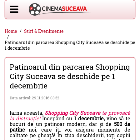
Home
Stiri & Evenimente
Patinoarul din parcarea Shopping City Suceava se deschide pe
1 decembrie
Patinoarul din parcarea Shopping
City Suceava se deschide pe 1
decembrie
Data articol: 29.11.2016 08:52
Iarna aceasta,
Shopping City Suceava
te provoacă
la distracţie!
Începând cu
1 decembrie,
vino să te
bucuri de un patinoar modern, dar și de
500 de
patine
noi, care îți vor asigura momente de
calitate pe gheață! În ziua deschiderii, toți copiii