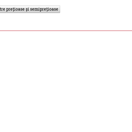
tre prețioase și semiprețioase