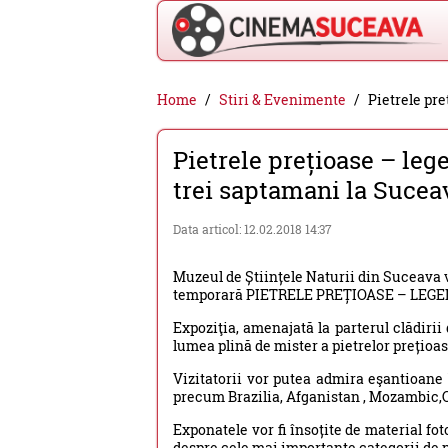
Cinema
Home
Stiri & Evenimente
Pietrele pre
Suceava
Pietrele prețioase – leg
-
trei saptamani la Sucea
filme
cinema,
Data articol: 12.02.2018 14:37
stiri
Muzeul de Științele Naturii din Suceava vă
si
temporară PIETRELE PREȚIOASE – LEGE
evenimente
Expoziţia, amenajată la parterul clădirii
din
lumea plină de mister a pietrelor prețioas
Suceava
Vizitatorii vor putea admira eşantioane 
precum Brazilia, Afganistan , Mozambic,C
Exponatele vor fi însoțite de material fot
despre cele mai importante categorii de p