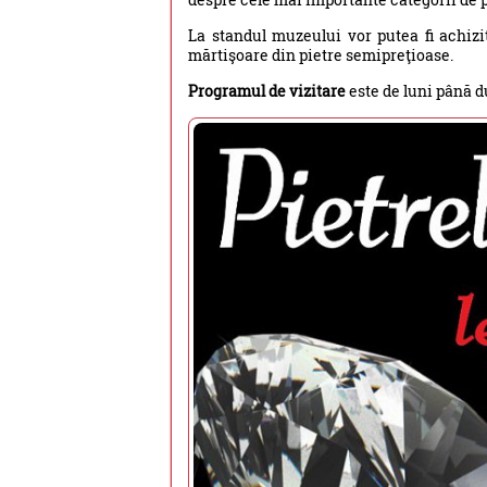
La standul muzeului vor putea fi achizit
mărtişoare din pietre semipreţioase.
Programul de vizitare
este de luni până d