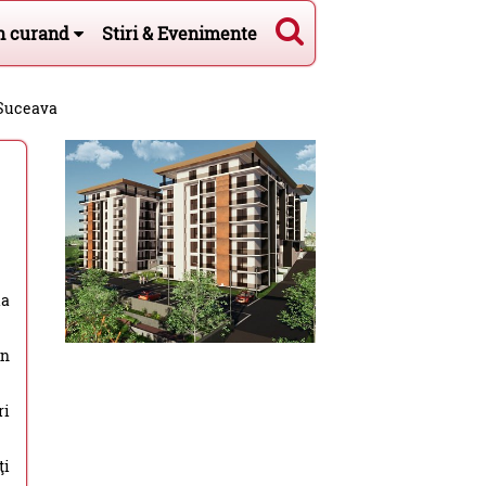
n curand
Stiri & Evenimente
a Suceava
ia
în
ri
ţi