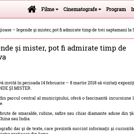
Filme
Cinematografe
Program
I
țioase – legende și mister, pot fi admirate timp de trei saptamani l
ende și mister, pot fi admirate timp de
va
 invită în perioada 14 februarie – 8 martie 2018 să vizitaţi expoziţ
NDE ȘI MISTER .
 din parcul central al municipiului, oferă o fascinantă incursiune 
e.
brute de smaralde, rubine, safire sau chiar diamante aduse din ţă
hina sau India.
ografic dar şi de texte, care prezintă succint informații şi curiozită
ietre prețioase din lume.