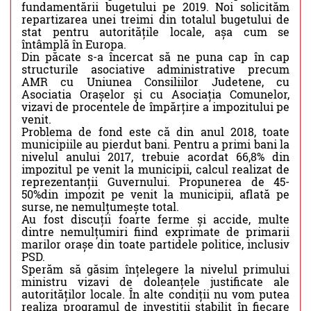
fundamentării bugetului pe 2019. Noi solicităm
repartizarea unei treimi din totalul bugetului de
stat pentru autoritățile locale, așa cum se
întâmplă în Europa.
Din păcate s-a încercat să ne puna cap în cap
structurile asociative administrative precum
AMR cu Uniunea Consiliilor Judetene, cu
Asociatia Orașelor și cu Asociația Comunelor,
vizavi de procentele de împărțire a impozitului pe
venit.
Problema de fond este că din anul 2018, toate
municipiile au pierdut bani. Pentru a primi bani la
nivelul anului 2017, trebuie acordat 66,8% din
impozitul pe venit la municipii, calcul realizat de
reprezentanții Guvernului. Propunerea de 45-
50%din impozit pe venit la municipii, aflată pe
surse, ne nemulțumește total.
Au fost discuții foarte ferme și accide, multe
dintre nemulțumiri fiind exprimate de primarii
marilor orașe din toate partidele politice, inclusiv
PSD.
Sperăm să găsim înțelegere la nivelul primului
ministru vizavi de doleanțele justificate ale
autorităților locale. În alte condiții nu vom putea
realiza programul de investiții stabilit în fiecare