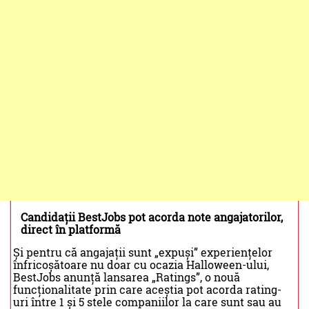
Candidații BestJobs pot acorda note angajatorilor,
direct în platformă
Și pentru că angajații sunt „expuși” experiențelor
înfricoșătoare nu doar cu ocazia Halloween-ului,
BestJobs anunță lansarea „Ratings”, o nouă
funcționalitate prin care aceștia pot acorda rating-
uri între 1 și 5 stele companiilor la care sunt sau au