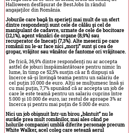
Halloween desfășurat de BestJobs în rândul
angajaților din România.
Joburile care bagă în sperieți mai mult de un sfert
dintre respondenți sunt cele de călău și cel de
manipulant de cadavre, urmate de cele de bocitoare
(12,1%), agent vânzări de organe (8,9%) sau
recuperator de înecați (7,3%). Alte meserii pe care
românii nu le-ar face nici „morți” sunt și cea de
gropar, vrăjitor sau vânător de fantome ori vrăjitoare.
De frică, 36,9% dintre respondenți nu ar accepta
astfel de joburi înspăimântătoare pentru nimic în
lume, în timp ce 52,5% susțin că ar fi dispuși să
încerce să-și învingă teama pentru un salariu de
cel puțin 10.000 de euro. Alții se mulțumesc însă și
cu mai puțin, 7,7% spunând că ar accepta un job de
care le este teamă pentru un salariu cuprins între
5.000 și 10.000 de euro, iar restul de aproape 3% ar
încerca și pentru mai puțin de 5.000 de euro.
Nici un job obișnuit într-un birou „bântuit” nu le
surâde prea mult românilor, mai ales când pe
holurile companiei umblă diferite personaje precum
White Walker, acel coleg care setează aerul