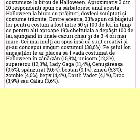
costumeze la birou de Halloween. Aproximativ 3 din
10 respondenți spun că sărbătoresc anul acesta
Halloween la birou cu prăjituri, dovleci sculptați și
costume trăznite. Dintre aceștia, 33% spun că bugetul
lor pentru costum a fost între 50 și 100 de lei, în timp
ce pentru alți aproape 19% cheltuiala a depășit 100 de
lei, ajungând în unele cazuri chiar și de 3-4 ori mai
mare. Cei mai mulți au spus însă că sunt creativi și
și-au conceput singuri costumul (38,6%). Pe șeful lor,
angajaților le-ar plăcea să-l vadă costumat de
Halloween în zână/zân (15,8%), unicorn (12,3%),
supererou (12,3%), Lady Gaga (11,4%), Cenușăreasa
(9,6%), spânzurat (9,6%), bostan (9,1%), zmeu (5,3%),
zombie (4,6%), bețiv (4,4%), Darth Vader (4,1%), Drac
(3,9%) sau Călău (3,6%).