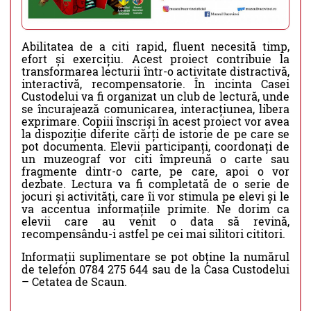
Abilitatea de a citi rapid, fluent necesită timp,
efort și exercițiu. Acest proiect contribuie la
transformarea lecturii într-o activitate distractivă,
interactivă, recompensatorie. În incinta Casei
Custodelui va fi organizat un club de lectură, unde
se încurajează comunicarea, interacțiunea, libera
exprimare. Copiii înscriși în acest proiect vor avea
la dispoziție diferite cărți de istorie de pe care se
pot documenta. Elevii participanți, coordonați de
un muzeograf vor citi împreună o carte sau
fragmente dintr-o carte, pe care, apoi o vor
dezbate. Lectura va fi completată de o serie de
jocuri și activități, care îi vor stimula pe elevi și le
va accentua informațiile primite. Ne dorim ca
elevii care au venit o data să revină,
recompensându-i astfel pe cei mai silitori cititori.
Informații suplimentare se pot obține la numărul
de telefon 0784 275 644 sau de la Casa Custodelui
– Cetatea de Scaun.