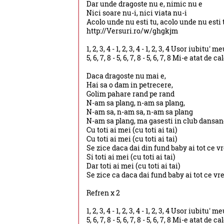
Dar unde dragoste nu e, nimic nu e
Nici soare nu-i, nici viata nu-i
Acolo unde nu esti tu, acolo unde nu esti 
http://Versuri.ro/w/ghgkjm
1, 2, 3, 4 - 1, 2, 3, 4 - 1, 2, 3, 4 Usor iubitu'
5, 6, 7, 8 - 5, 6, 7, 8 - 5, 6, 7, 8 Mi-e atat de
Daca dragoste nu mai e,
Hai sa o dam in petrecere,
Golim pahare rand pe rand
N-am sa plang, n-am sa plang,
N-am sa, n-am sa, n-am sa plang
N-am sa plang, ma gasesti in club dansa
Cu toti ai mei (cu toti ai tai)
Cu toti ai mei (cu toti ai tai)
Se zice daca dai din fund baby ai tot ce vr
Si toti ai mei (cu toti ai tai)
Dar toti ai mei (cu toti ai tai)
Se zice ca daca dai fund baby ai tot ce vre
Refren x 2
1, 2, 3, 4 - 1, 2, 3, 4 - 1, 2, 3, 4 Usor iubitu'
5, 6, 7, 8 - 5, 6, 7, 8 - 5, 6, 7, 8 Mi-e atat de