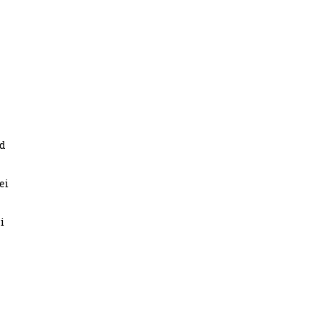
nd
ei
i