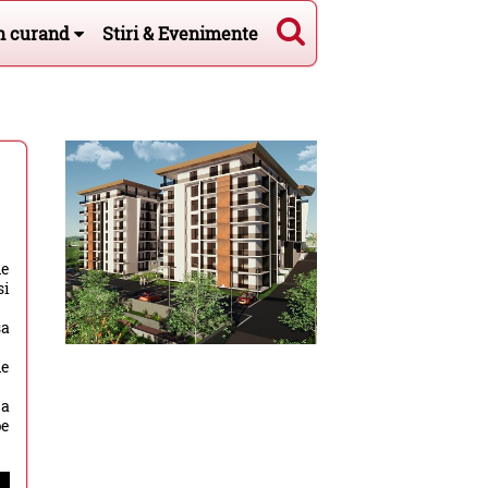
n curand
Stiri & Evenimente
de
si
sa
de
 a
pe