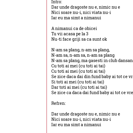
Intro:
Dar unde dragoste nu e, nimic nu e
Nici soare nu-i, nici viata nu-i
Iar eu ma simt a nimanui
A nimanui ca de obicei
Tu vii acasa pe la 3
Nu-ti face griji sa ca sunt ok
N-am sa plang, n-am sa plang,
N-am sa, n-am sa, n-am sa plang
N-am sa plang, ma gasesti in club dansa
Cu toti ai mei (cu toti ai tai)
Cu toti ai mei (cu toti ai tai)
Se zice daca dai din fund baby ai tot ce vr
Si toti ai mei (cu toti ai tai)
Dar toti ai mei (cu toti ai tai)
Se zice ca daca dai fund baby ai tot ce vre
Refren:
Dar unde dragoste nu e, nimic nu e
Nici soare nu-i, nici viata nu-i
Iar eu ma simt a nimanui