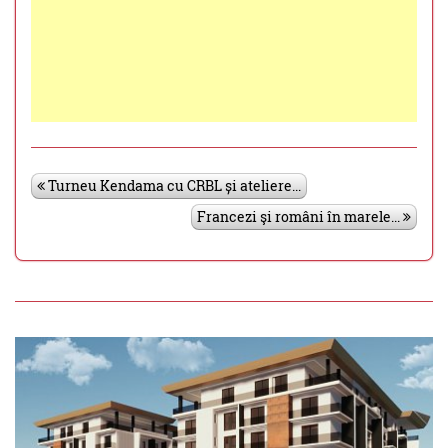
Turneu Kendama cu CRBL și ateliere...
Francezi şi români în marele...