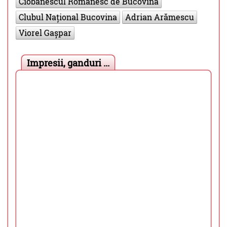
Ciobănescul Românesc de Bucovina
Clubul Național Bucovina
Adrian Arămescu
Viorel Gașpar
Impresii, ganduri ...