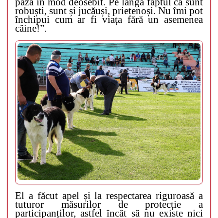
pază în mod deosebit.
Pe lângă faptul că sunt
robuști, sunt și jucăuși, prietenoși. Nu îmi pot
închipui cum ar fi viața fără un asemenea
câine!”.
El a făcut apel și la respectarea riguroasă a
tuturor măsurilor de protecție a
participanților, astfel încât să nu existe nici