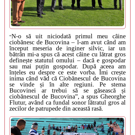
N-o să uit niciodată primul meu câine
“
ciobănesc de Bucovina – l-am avut când am
început meseria de inginer silvic, iar un
bătrân mi-a spus că acest câine cu lătrat gros
definește statutul omului – dacă e gospodar
sau mai puțin gospodar. După aceea am
înțeles eu despre ce este vorba. Îmi crește
inima când văd că Ciobănescul de Bucovina
se vinde și în alte regiuni. Pe stema
Bucovinei ar trebui să se găsească și
ciobănescul de Bucovina”, a spus Gheorghe
Flutur, având ca fundal sonor lătratul gros al
zecilor de patrupede din această rasă.