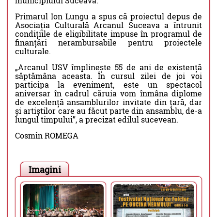
municipiului Suceava.
Primarul Ion Lungu a spus că proiectul depus de
Asociația Culturală Arcanul Suceava a întrunit
condițiile de eligibilitate impuse în programul de
finanțări nerambursabile pentru proiectele
culturale.
„Arcanul USV împlinește 55 de ani de existență
săptămâna aceasta. În cursul zilei de joi voi
participa la eveniment, este un spectacol
aniversar în cadrul căruia vom înmâna diplome
de excelență ansamblurilor invitate din țară, dar
și artiștilor care au făcut parte din ansamblu, de-a
lungul timpului”, a precizat edilul sucevean.
Cosmin ROMEGA
Imagini