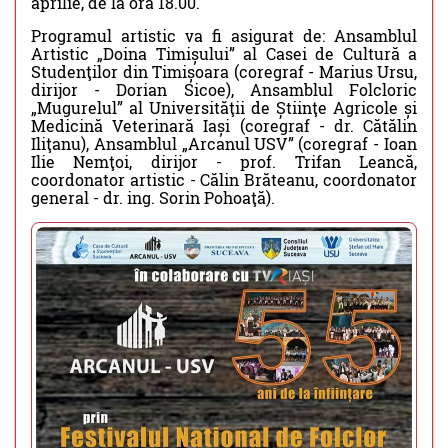
aprilie, de la ora 18.00.
Programul artistic va fi asigurat de: Ansamblul
Artistic „Doina Timișului” al Casei de Cultură a
Studenţilor din Timișoara (coregraf - Marius Ursu,
dirijor - Dorian Sicoe), Ansamblul Folcloric
„Mugurelul” al Universităţii de Știinţe Agricole și
Medicină Veterinară Iași (coregraf - dr. Cătălin
Iliţanu), Ansamblul „Arcanul USV” (coregraf - Ioan
Ilie Nemţoi, dirijor - prof. Trifan Leancă,
coordonator artistic - Călin Brăteanu, coordonator
general - dr. ing. Sorin Pohoaţă).