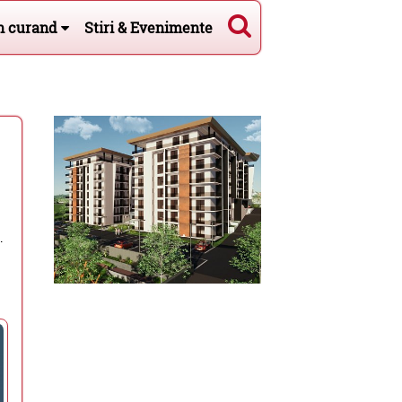
n curand
Stiri & Evenimente
.