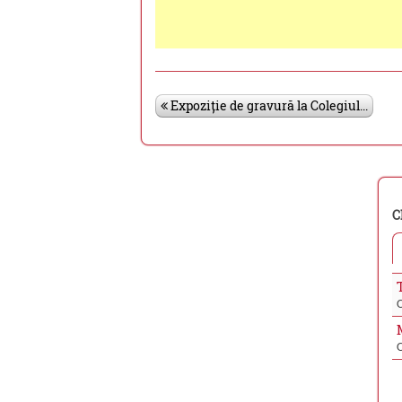
Expoziție de gravură la Colegiul...
C