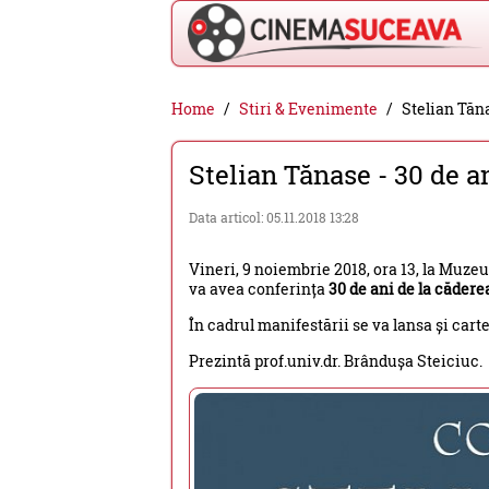
Cinema
Home
Stiri & Evenimente
Stelian Tăna
Suceava
Stelian Tănase - 30 de an
-
filme
Data articol: 05.11.2018 13:28
cinema,
Vineri, 9 noiembrie 2018, ora 13, la Muzeu
stiri
va avea conferința
30 de ani de la căderea
si
În cadrul manifestării se va lansa și cart
evenimente
Prezintă prof.univ.dr. Brândușa Steiciuc.
din
Suceava