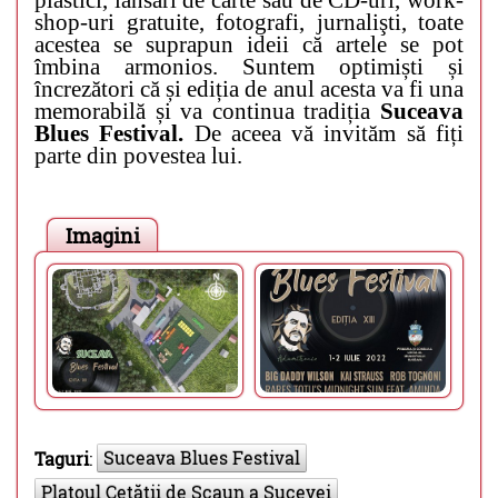
plastici, lansări de carte sau de CD-uri, work-
shop-uri gratuite, fotografi, jurnalişti, toate
acestea se suprapun ideii că artele se pot
îmbina armonios. Suntem optimiști și
încrezători că și ediția de anul acesta va fi una
memorabilă și va continua tradiția
Suceava
Blues Festival.
De aceea vă invităm să fiți
parte din povestea lui.
Imagini
Suceava Blues Festival
Taguri
:
Platoul Cetății de Scaun a Sucevei