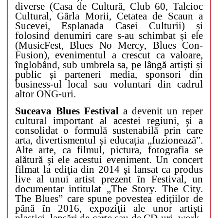
diverse (Casa de Cultură, Club 60, Talcioc
Cultural, Gârla Morii, Cetatea de Scaun a
Sucevei, Esplanada Casei Culturii) și
folosind denumiri care s-au schimbat și ele
(MusicFest, Blues No Mercy, Blues Con-
Fusion), evenimentul a crescut ca valoare,
înglobând, sub umbrela sa, pe lângă artiști și
public și parteneri media, sponsori din
business-ul local sau voluntari din cadrul
altor ONG-uri.
Suceava Blues Festival
a devenit un reper
cultural important al acestei regiuni, şi a
consolidat o formulă sustenabilă prin care
arta, divertismentul și educația „fuzionează”.
Alte arte, ca filmul, pictura, fotografia se
alătură şi ele acestui eveniment. Un concert
filmat la ediţia din 2014 şi lansat ca produs
live al unui artist prezent în Festival, un
documentar intitulat „The Story. The City.
The Blues” care spune povestea ediţiilor de
până în 2016, expoziţii ale unor artişti