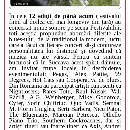
În cele
12 ediţii de până acum
(festivalul
fiind al doilea cel mai longeviv din țară) au
concertat nume sonore pe scena Festivalului,
toți aceștia propunând abordări diferite ale
blues-ului, de la tradițional la modern, lucru
care a făcut ca fiecare concert să-și contureze
personalitatea lui distinctă și dovedind că
muzica nu are vârstă. Pentru că suntem
bucuroși că în Suceava acest spirit dăinuie,
am invitat trupe locale în deschiderea
evenimentului: Pegas, Alex Pattie, 99
Degrees, Hot Cats sau Cooperativa de blues.
Din România au participat artiști cunoscuți ca
Nightlosers, Rareș Totu, Raul Kusak, Vali
Răcilă, A.G. Weinberger, Mike Godoroja,
Cyfer, Sorin Chifiriuc, Quo Vadis, Semnal
M, Florin Giuglea, Berti Barbera, Nicu Patoi,
The BluemanS, Marcian Petrescu, Othello
Piano Trio, Southern Cockroaches, dar și
artiști tineri sau foarte tineri ca Axis, Andrei