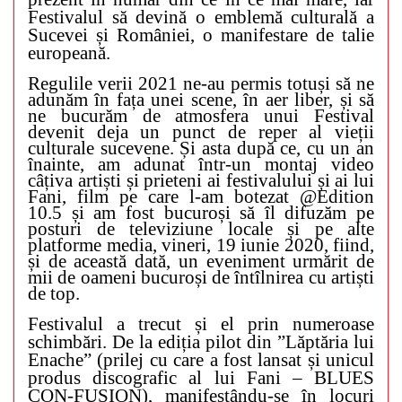
Festivalul să devină o emblemă culturală a
Sucevei și României, o manifestare de talie
europeană.
Regulile verii 2021 ne-au permis totuși să ne
adunăm în fața unei scene, în aer liber, și să
ne bucurăm de atmosfera unui Festival
devenit deja un punct de reper al vieții
culturale sucevene. Și asta după ce, cu un an
înainte, am adunat într-un montaj video
câțiva artiști și prieteni ai festivalului și ai lui
Fani, film pe care l-am botezat @Edition
10.5 și am fost bucuroși să îl difuzăm pe
posturi de televiziune locale și pe alte
platforme media, vineri, 19 iunie 2020, fiind,
și de această dată, un eveniment urmărit de
mii de oameni bucuroși de întîlnirea cu artiști
de top.
Festivalul a trecut și el prin numeroase
schimbări. De la ediția pilot din ”Lăptăria lui
Enache” (prilej cu care a fost lansat și unicul
produs discografic al lui Fani – BLUES
CON-FUSION), manifestându-se în locuri