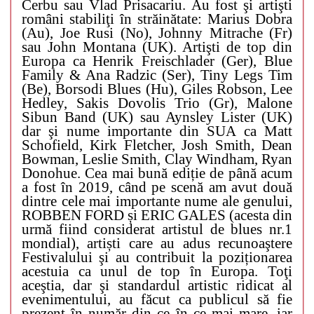
Cerbu sau Vlad Prisacariu. Au fost şi artişti
români stabiliţi în străinătate: Marius Dobra
(Au), Joe Rusi (No), Johnny Mitrache (Fr)
sau John Montana (UK). Artişti de top din
Europa ca Henrik Freischlader (Ger), Blue
Family & Ana Radzic (Ser), Tiny Legs Tim
(Be), Borsodi Blues (Hu), Giles Robson, Lee
Hedley, Sakis Dovolis Trio (Gr), Malone
Sibun Band (UK) sau Aynsley Lister (UK)
dar şi nume importante din SUA ca Matt
Schofield, Kirk Fletcher, Josh Smith, Dean
Bowman, Leslie Smith, Clay Windham, Ryan
Donohue. Cea mai bună ediție de până acum
a fost în 2019, când pe scenă am avut două
dintre cele mai importante nume ale genului,
ROBBEN FORD și ERIC GALES (acesta din
urmă fiind considerat artistul de blues nr.1
mondial), artiști care au adus recunoaştere
Festivalului şi au contribuit la poziționarea
acestuia ca unul de top în Europa. Toţi
aceştia, dar şi standardul artistic ridicat al
evenimentului, au făcut ca publicul să fie
prezent în număr din ce în ce mai mare, iar