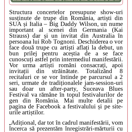
Structura concertelor presupune show-uri
susținute de trupe din România, artiști din
SUA și Italia – Big Daddy Wilson, un nume
important al scenei din Germania (Kai
Strauss) dar și un invitat din Australia în
persoana lui Rob Tognoni. Deschiderea o vor
face două trupe cu artiști aflați la debut, un
bun prilej pentru aceștia de a se face
cunoscuți astfel prin intermediul manifestării.
Vor urma artiști români consacrați, apoi
invitații din străinătate. Totalizând 8
recitaluri ce se vor întinde pe parcursul a 2
seri, urmate de tradiționalele jam-session-uri
sau doar un after-party, Suceava Blues
Festival va rămâne în topul festivalurilor de
gen din România. Mai multe detalii pe
pagina de Facebook a festivalului și pe site-
urile artiștilor.
Adițional, dar tot în cadrul manifestării, vom
„
încerca să prezentăm înregistrări-mărturii cu