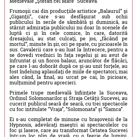
Medievale „Ştefan cel Mare” Suceava.
Frumoşii cai din producţiile artistice „Balaurul” şi
„Giganţii”, care s-au desfăşurat sub ochii
publicului în serile de sâmbătă şi duminică, au
stârnit admiraţia publicului nu doar în scenele de
luptă ci şi în cele comice, în care, datorită
dresajului, au stat culcaţi, pe jos, „făcând pe
mortul”, minute în şir, ori pe spate, cu picioarele în
sus. Cavalerii care s-au luat la întrecere, pentru a
se dovedi vrednici în faţa regelui şi au avut de
înfruntat şi un fioros balaur, aruncător de flăcări,
pe care l-au doborât după ce şi-au unit forţele, au
fost îndelung aplaudaţi de miile de spectatori, mai
ales când, la final, au urcat pe cai, în picioare,
mulţumind pentru aprecieri.
Primele trupe medievală înfiinţate la Suceava,
Ordinul Solomonarilor şi Straja Cetății Sucevei, au
cucerit publicul seară de seară, cu trei spectacole
cu foc intitulate ”Vraja”, ”Solomonata” și ”Samca”.
Ei s-au completat de minune cu braşovenii de la
Hypnosis, adevăraţi maeştri ai spectacolelor cu
foc şi lasere, care au transformat Cetatea Sucevei
într-un loc plin de vrajă, cu o feerie de lumini,