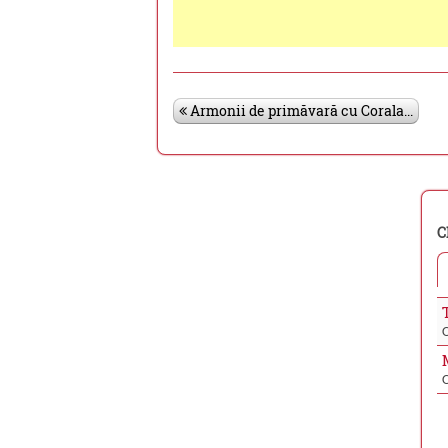
Armonii de primăvară cu Corala...
C