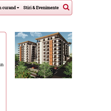
n curand
Stiri & Evenimente
un