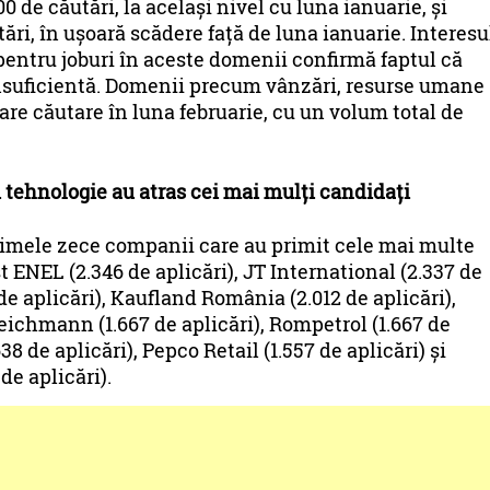
0 de căutări, la același nivel cu luna ianuarie, și
tări, în ușoară scădere față de luna ianuarie. Interesu
pentru joburi în aceste domenii confirmă faptul că
insuficientă. Domenii precum vânzări, resurse umane
are căutare în luna februarie, cu un volum total de
 tehnologie au atras cei mai mulți candidați
primele zece companii care au primit cele mai multe
st ENEL (2.346 de aplicări), JT International (2.337 de
de aplicări), Kaufland România (2.012 de aplicări),
Deichmann (1.667 de aplicări), Rompetrol (1.667 de
38 de aplicări), Pepco Retail (1.557 de aplicări) și
de aplicări).