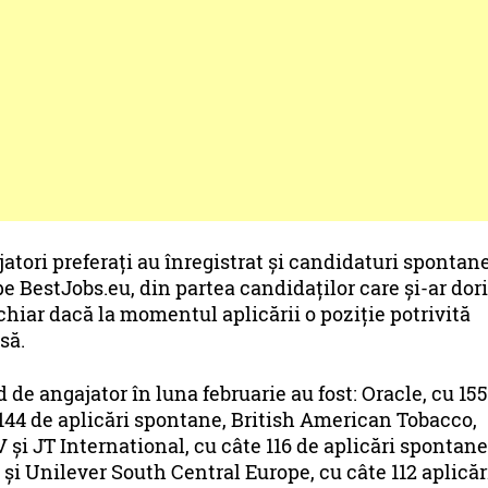
atori preferați au înregistrat și candidaturi spontane
 pe BestJobs.eu, din partea candidaților care și-ar dori
chiar dacă la momentul aplicării o poziție potrivită
să.
de angajator în luna februarie au fost: Oracle, cu 155
 144 de aplicări spontane, British American Tobacco,
 și JT International, cu câte 116 de aplicări spontane
i Unilever South Central Europe, cu câte 112 aplicăr