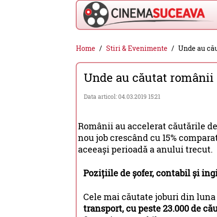
Cinema
Home
Stiri & Evenimente
Unde au cău
Suceava
Unde au căutat românii 
-
filme
Data articol: 04.03.2019 15:21
cinema,
stiri
Românii au accelerat căutările de 
si
nou job crescând cu 15% comparati
aceeași perioadă a anului trecut.
evenimente
din
Pozițiile de șofer, contabil și i
Suceava
Cele mai căutate joburi din luna
transport, cu peste 23.000 de cău