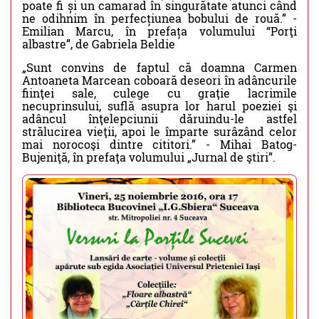
poate fi și un camarad în singurătate atunci când
ne odihnim în perfecțiunea bobului de rouă.” -
Emilian Marcu, în prefața volumului “Porţi
albastre”, de Gabriela Beldie
„Sunt convins de faptul că doamna Carmen
Antoaneta Marcean coboară deseori în adâncurile
fiinţei sale, culege cu graţie lacrimile
necuprinsului, suflă asupra lor harul poeziei şi
adâncul înţelepciunii dăruindu-le astfel
strălucirea vieţii, apoi le împarte surâzând celor
mai norocoşi dintre cititori.” - Mihai Batog-
Bujeniţă, în prefaţa volumului „Jurnal de ştiri”.