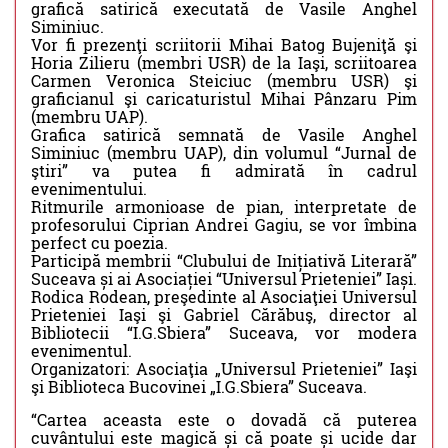
grafică satirică executată de Vasile Anghel
Siminiuc.
Vor fi prezenţi scriitorii Mihai Batog Bujeniţă şi
Horia Zilieru (membri USR) de la Iaşi, scriitoarea
Carmen Veronica Steiciuc (membru USR) şi
graficianul şi caricaturistul Mihai Pânzaru Pim
(membru UAP).
Grafica satirică semnată de Vasile Anghel
Siminiuc (membru UAP), din volumul “Jurnal de
ştiri” va putea fi admirată în cadrul
evenimentului.
Ritmurile armonioase de pian, interpretate de
profesorului Ciprian Andrei Gagiu, se vor îmbina
perfect cu poezia.
Participă membrii “Clubului de Inițiativă Literară”
Suceava și ai Asociației “Universul Prieteniei” Iași.
Rodica Rodean, preşedinte al Asociaţiei Universul
Prieteniei Iaşi şi Gabriel Cărăbuş, director al
Bibliotecii “I.G.Sbiera” Suceava, vor modera
evenimentul.
Organizatori: Asociaţia „Universul Prieteniei” Iaşi
şi Biblioteca Bucovinei „I.G.Sbiera” Suceava.
“Cartea aceasta este o dovadă că puterea
cuvântului este magică și că poate și ucide dar