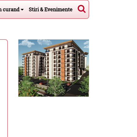
n curand
Stiri & Evenimente