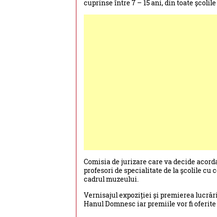
cuprinse între 7 – 15 ani, din toate școl
Comisia de jurizare care va decide acorda
profesori de specialitate de la școlile cu
cadrul muzeului.
Vernisajul expoziției și premierea lucrări
Hanul Domnesc iar premiile vor fi oferit