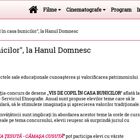
Filme
Cinematografe
Program
I
l în casa bunicilor", la Hanul Domnesc
nicilor", la Hanul Domnesc
tele sale educaționale cunoașterea și valorificarea patrimoniului
iția-concurs de desene „
VIS DE COPIL ÎN CASA BUNICILOR
” aflată la
e Serviciul Etnografie. Anual sunt propuse elevilor teme care să le
ară, să le stimuleze imaginația și aprecierea valorilor tradiționale.
 învățătorii sunt implicați în abordarea acestor teme la orele de curs
eale pe tema concursului, elevii reușesc să surprindă juriul cu
A ŢESUTĂ -
CĂMAŞA CUSUTĂ
”
pot participa elevi cu vârste