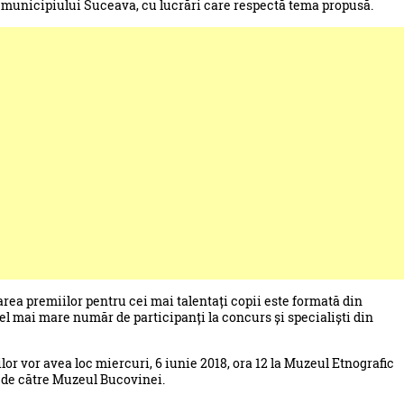
ile municipiului Suceava, cu lucrări care respectă tema propusă.
rea premiilor pentru cei mai talentați copii este formată din
 cel mai mare număr de participanți la concurs și specialiști din
lor vor avea loc miercuri, 6 iunie 2018, ora 12 la Muzeul Etnografic
e de către Muzeul Bucovinei.