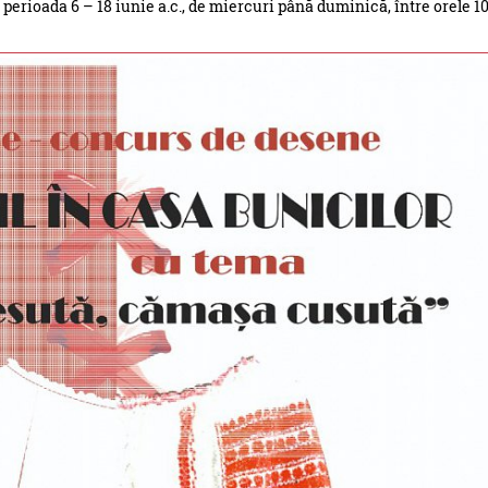
n perioada 6 – 18 iunie a.c., de miercuri până duminică, între orele 1