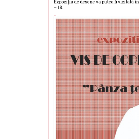
Expoziția de desene va putea fi vizitată î
– 18.