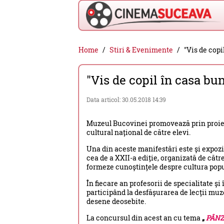
Cinema
Home
Stiri & Evenimente
"Vis de copi
Suceava
"Vis de copil în casa bu
-
filme
Data articol: 30.05.2018 14:39
cinema,
Muzeul Bucovinei promovează prin proiec
stiri
cultural național de către elevi.
si
Una din aceste manifestări este și expoz
evenimente
cea de a XXII-a ediție, organizată de cătr
formeze cunoștințele despre cultura popul
din
În fiecare an profesorii de specialitate și
Suceava
participând la desfășurarea de lecții muz
desene deosebite.
La concursul din acest an cu tema
„
PÂNZ