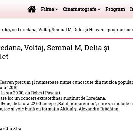
Filme
Cinematografe
Program
I
rului, cu Loredana, Voltaj, Semnal M, Delia și Heaven - program co
edana, Voltaj, Semnal M, Delia și
let
pa Heaven precum şi numeroase nume cunoscute din muzica popula
lui 2016.
la ora 20:00, cu Robert Pascari.
ş are loc un concert extraordinar susţinut de Loredana.
ellvue, de la ora 22:00 începe „Balul humorenilor”, care va include 
 joc şi voie bună cu formaţia Aktual şi Alexandru Brădăţan.
 ed. a XI-a