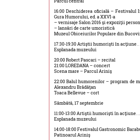
Parcul central
16:00 Deschiderea oficială – Festivalul 
Gura Humorului, ed. a XXVI-a
– vernisaje Salon 2016 şi expoziţii perso
– lansări de carte umoristică
Muzeul Obiceiurilor Populare din Bucov
17:30-19:30 Artiştii humorişti în acţiune… 
Esplanada muzeului
20:00 Robert Pascari – recital
21:00 LOREDANA – concert
Scena mare – Parcul Ariniş
22:00 Balul humorenilor – program de mu
Alexandru Brădăţan
Toaca Bellevue – cort
Sâmbătă, 17 septembrie
11:00-13:00 Artiştii humorişti în acţiune… 
Esplanada muzeului
14:00-18:00 Festivalul Gastronomic Barabul
Patinoarul Ariniş