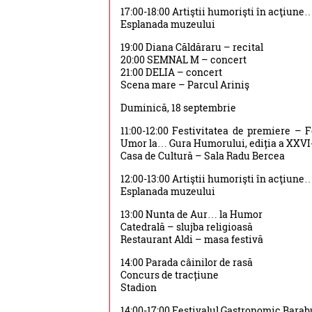
17:00-18:00 Artiştii humorişti în acţiune… 
Esplanada muzeului
19:00 Diana Căldăraru – recital
20:00 SEMNAL M – concert
21:00 DELIA – concert
Scena mare – Parcul Ariniş
Duminică, 18 septembrie
11:00-12:00 Festivitatea de premiere – F
Umor la… Gura Humorului, ediția a XXVI
Casa de Cultură – Sala Radu Bercea
12:00-13:00 Artiştii humorişti în acţiune… 
Esplanada muzeului
13:00 Nunta de Aur… la Humor
Catedrală – slujba religioasă
Restaurant Aldi – masa festivă
14:00 Parada câinilor de rasă
Concurs de tracțiune
Stadion
14:00-17:00 Festivalul Gastronomic Barabul