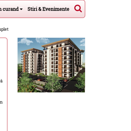
n curand
Stiri & Evenimente
mplet
ră
un