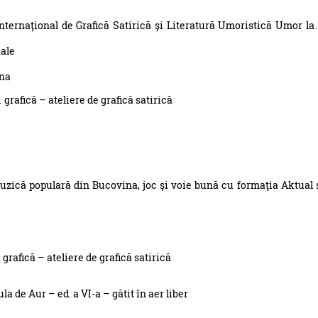
Internațional de Grafică Satirică și Literatură Umoristică Umor l
nale
ina
grafică – ateliere de grafică satirică
zică populară din Bucovina, joc şi voie bună cu formaţia Aktual 
grafică – ateliere de grafică satirică
a de Aur – ed. a VI-a – gătit în aer liber