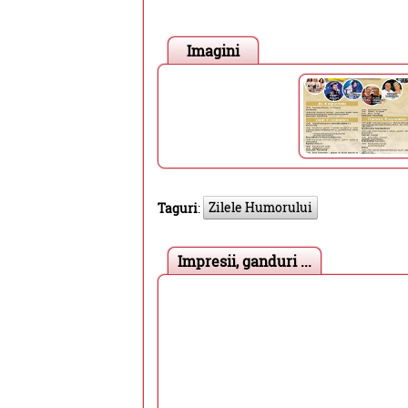
Imagini
Zilele Humorului
Taguri
:
Impresii, ganduri ...