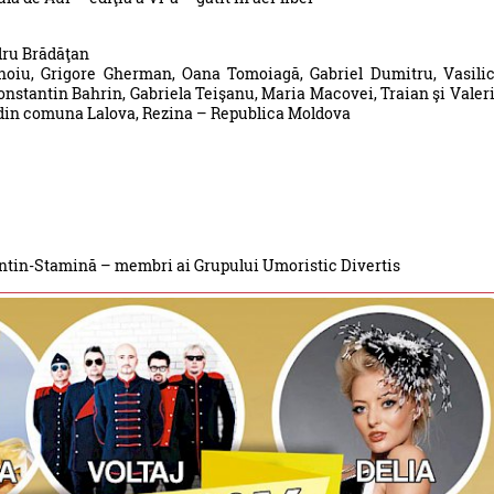
ndru Brădăţan
Onoiu, Grigore Gherman, Oana Tomoiagă, Gabriel Dumitru, Vasili
Constantin Bahrin, Gabriela Teişanu, Maria Macovei, Traian şi Valer
” din comuna Lalova, Rezina – Republica Moldova
tantin-Stamină – membri ai Grupului Umoristic Divertis