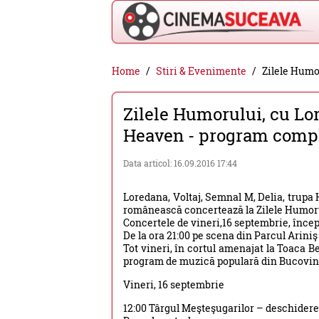
Cinema
Home
Stiri & Evenimente
Zilele Humo
Suceava
Zilele Humorului, cu Lor
-
Heaven - program comp
filme
cinema,
Data articol: 16.09.2016 17:44
stiri
Loredana, Voltaj, Semnal M, Delia, tru
si
românească concertează la Zilele Humoru
evenimente
Concertele de vineri,16 septembrie, încep 
De la ora 21:00 pe scena din Parcul Arini
din
Tot vineri, în cortul amenajat la Toaca B
program de muzică populară din Bucovina,
Suceava
Vineri, 16 septembrie
12:00 Târgul Meşteşugarilor – deschiderea