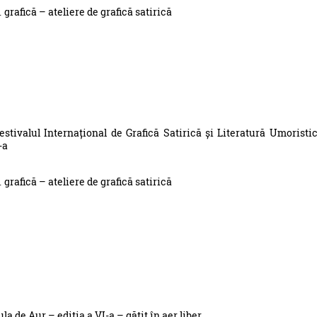
grafică – ateliere de grafică satirică
estivalul Internațional de Grafică Satirică și Literatură Umoristi
-a
grafică – ateliere de grafică satirică
a de Aur – ediţia a VI-a – gătit în aer liber